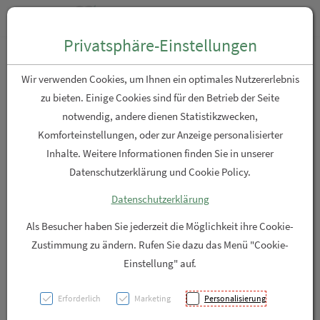
Zum “Inhalt dieser Seite” springen [AK + 0]
Zum Menü “Produkte” springen [AK + 1]
Zum Menü “Über uns / Service” springen [AK + 2]
Zu “Shop-Menüs” springen [AK + 3]
Zum "Barrierefreiheits-Menü" springen [AK + 4]
Zu den “Fusszeilen-Informationen” springen [AK + 5]
Toggle n
Produktsuche
Privatsphäre-Einstellungen
GreenFood Nutrition Lutein
Wir verwenden Cookies, um Ihnen ein optimales Nutzererlebnis
+ Vitamin A 90 Kapseln
zu bieten. Einige Cookies sind für den Betrieb der Seite
notwendig, andere dienen Statistikzwecken,
Komforteinstellungen, oder zur Anzeige personalisierter
PZN: 6004269
Inhalte. Weitere Informationen finden Sie in unserer
Datenschutzerklärung und Cookie Policy.
Datenschutzerklärung
Als Besucher haben Sie jederzeit die Möglichkeit ihre Cookie-
Zustimmung zu ändern. Rufen Sie dazu das Menü "Cookie-
Einstellung" auf.
Erforderlich
Marketing
Personalisierung