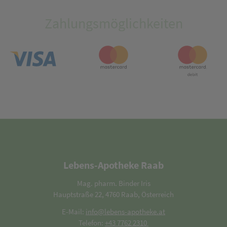
Zahlungsmöglichkeiten
Lebens-Apotheke Raab
Mag. pharm. Binder Iris
Hauptstraße 22, 4760 Raab, Österreich
E-Mail:
info@lebens-apotheke.at
Telefon:
+43 7762 2310