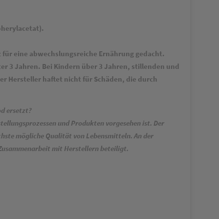
pherylacetat).
tz für eine abwechslungsreiche Ernährung gedacht.
ter 3 Jahren. Bei Kindern über 3 Jahren, stillenden und
 Hersteller haftet nicht für Schäden, die durch
od ersetzt?
rstellungsprozessen und Produkten vorgesehen ist. Der
chste mögliche Qualität von Lebensmitteln. An der
Zusammenarbeit mit Herstellern beteiligt.