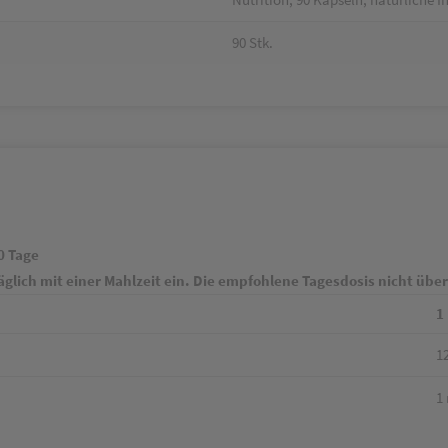
90 Stk.
0 Tage
glich mit einer Mahlzeit ein. Die empfohlene Tagesdosis nicht übe
1
1
1