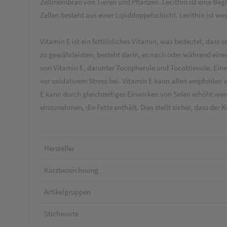
Zellmembran von Tieren und Pflanzen. Lecithin ist eine Beg
Zellen besteht aus einer Lipiddoppelschicht. Lecithin ist w
Vitamin E ist ein fettlösliches Vitamin, was bedeutet, das
zu gewährleisten, besteht darin, es nach oder während eine
von Vitamin E, darunter Tocopherole und Tocotrienole. Eine
vor oxidativem Stress bei. Vitamin E kann allen empfohlen 
E kann durch gleichzeitiges Einwirken von Selen erhöht werd
einzunehmen, die Fette enthält. Dies stellt sicher, dass der
Hersteller
Kurzbezeichnung
Artikelgruppen
Stichworte