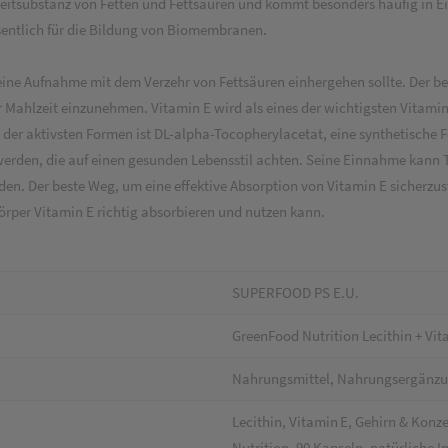
leitsubstanz von Fetten und Fettsäuren und kommt besonders häufig in E
esentlich für die Bildung von Biomembranen.
s seine Aufnahme mit dem Verzehr von Fettsäuren einhergehen sollte. Der
r Mahlzeit einzunehmen. Vitamin E wird als eines der wichtigsten Vitami
 der aktivsten Formen ist DL-alpha-Tocopherylacetat, eine synthetische 
werden, die auf einen gesunden Lebensstil achten. Seine Einnahme kann Te
en. Der beste Weg, um eine effektive Absorption von Vitamin E sicherzus
 Körper Vitamin E richtig absorbieren und nutzen kann.
SUPERFOOD PS E.U.
GreenFood Nutrition Lecithin + Vit
Nahrungsmittel, Nahrungsergänz
Lecithin, Vitamin E, Gehirn & Kon
Nutrition, 90 Kapseln, natürliche I