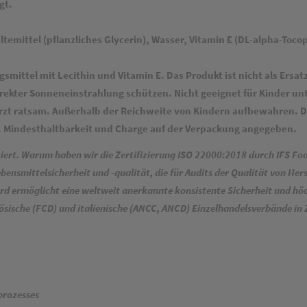
gt.
emittel (pflanzliches Glycerin), Wasser, Vitamin E (DL-alpha-Toco
ittel mit Lecithin und Vitamin E. Das Produkt ist nicht als Ersa
direkter Sonneneinstrahlung schützen. Nicht geeignet für Kinder un
zt ratsam. Außerhalb der Reichweite von Kindern aufbewahren. Der
Mindesthaltbarkeit und Charge auf der Verpackung angegeben.
ziert. Warum haben wir die Zertifizierung ISO 22000:2018 durch IFS Fo
bensmittelsicherheit und -qualität, die für Audits der Qualität von He
rd ermöglicht eine weltweit anerkannte konsistente Sicherheit und hö
ösische (FCD) und italienische (ANCC, ANCD) Einzelhandelsverbände in 
prozesses