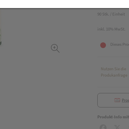
9,60 EUR
90 Stk. / Einheit
inkl. 10% MwSt.
Dieses Pro
Nutzen Sie die
Produkanfrage
Pro
Produkt-Info mi
Facebook
X (#[c