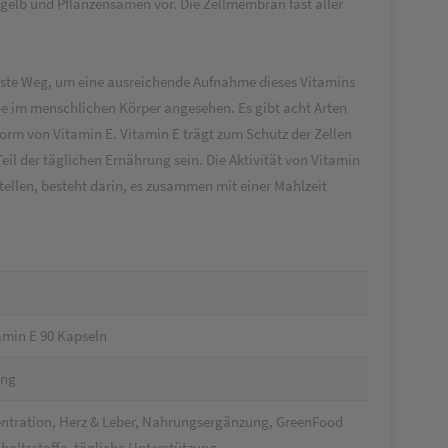
igelb und Pflanzensamen vor. Die Zellmembran fast aller
 beste Weg, um eine ausreichende Aufnahme dieses Vitamins
ne im menschlichen Körper angesehen. Es gibt acht Arten
Form von Vitamin E. Vitamin E trägt zum Schutz der Zellen
il der täglichen Ernährung sein. Die Aktivität von Vitamin
tellen, besteht darin, es zusammen mit einer Mahlzeit
amin E 90 Kapseln
ung
zentration, Herz & Leber, Nahrungsergänzung, GreenFood
nhaltsstoffe, tägliche Unterstützung