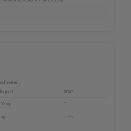
rschreiten.
 Kapsel
RDA*
200 mg
**
 mg
8,3 %