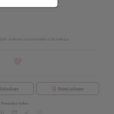
dukt ist derzeit vom Hersteller nicht lieferbar
duktanfrage
Rezept anfragen
t Freunden teilen
reator\plugin\share\core\structs\SocialSharingServiceSettings]:formaly_
Pinterest
LinkedIn
Xing
WhatsApp (#[creator\plugin\share\core\struct