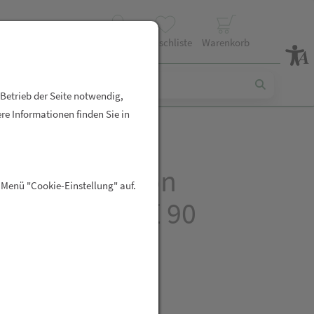
Profil
Wunschliste
Warenkorb
 Betrieb der Seite notwendig,
re Informationen finden Sie in
Food Nutrition
 Menü "Cookie-Einstellung" auf.
in + Vitamin E 90
ln