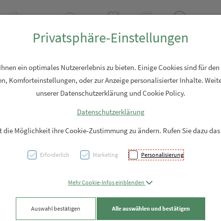
+43 7762 2310
Rezept-Anfrage
Über uns
Aktuell
Service
Privatsphäre-Einstellungen
Hautpflege
Familie
Nahrungsergänzung
Diverses
nen ein optimales Nutzererlebnis zu bieten. Einige Cookies sind für den
n, Komforteinstellungen, oder zur Anzeige personalisierter Inhalte. Weite
unserer Datenschutzerklärung und Cookie Policy.
Datenschutzerklärung
Green
it die Möglichkeit ihre Cookie-Zustimmung zu ändern. Rufen Sie dazu das
Lecith
Erforderlich
Marketing
Personalisierung
Kapse
Mehr Cookie-Infos einblenden
PZN: 5833733
Auswahl bestätigen
Alle auswählen und bestätigen