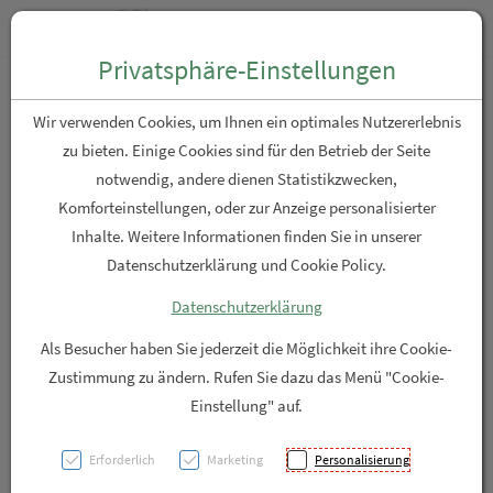
Zum “Inhalt dieser Seite” springen [AK + 0]
Zum Menü “Produkte” springen [AK + 1]
Zum Menü “Über uns / Service” springen [AK + 2]
Zu “Shop-Menüs” springen [AK + 3]
Zum "Barrierefreiheits-Menü" springen [AK + 4]
Zu den “Fusszeilen-Informationen” springen [AK + 5]
Toggle n
Produktsuche
Privatsphäre-Einstellungen
GreenFood Nutrition
Wir verwenden Cookies, um Ihnen ein optimales Nutzererlebnis
Immunix & Beta-Glucane 90
zu bieten. Einige Cookies sind für den Betrieb der Seite
notwendig, andere dienen Statistikzwecken,
Kapseln
Komforteinstellungen, oder zur Anzeige personalisierter
Inhalte. Weitere Informationen finden Sie in unserer
PZN: 5634672
Datenschutzerklärung und Cookie Policy.
Datenschutzerklärung
Als Besucher haben Sie jederzeit die Möglichkeit ihre Cookie-
Zustimmung zu ändern. Rufen Sie dazu das Menü "Cookie-
Einstellung" auf.
Erforderlich
Marketing
Personalisierung