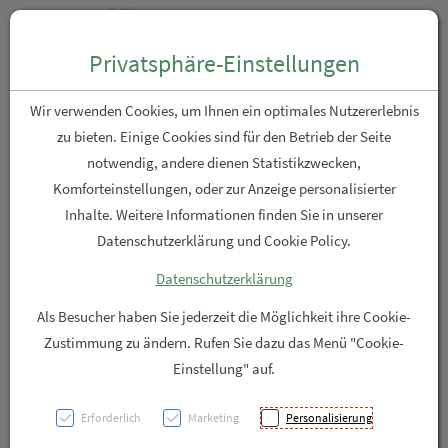
Zum “Inhalt dieser Seite” springen [AK + 0]
Zum Menü “Produkte” springen [AK + 1]
Zum Menü “Über uns / Service” springen [AK + 2]
Zu “Shop-Menüs” springen [AK + 3]
Zum "Barrierefreiheits-Menü" springen [AK + 4]
Zu den “Fusszeilen-Informationen” springen [AK + 5]
Toggle n
Produktsuche
Privatsphäre-Einstellungen
GreenFood Nutrition Green
Wir verwenden Cookies, um Ihnen ein optimales Nutzererlebnis
Tea Extract 90 Kapseln
zu bieten. Einige Cookies sind für den Betrieb der Seite
notwendig, andere dienen Statistikzwecken,
Komforteinstellungen, oder zur Anzeige personalisierter
PZN: 5634293
Inhalte. Weitere Informationen finden Sie in unserer
Datenschutzerklärung und Cookie Policy.
Datenschutzerklärung
Als Besucher haben Sie jederzeit die Möglichkeit ihre Cookie-
Zustimmung zu ändern. Rufen Sie dazu das Menü "Cookie-
Einstellung" auf.
Erforderlich
Marketing
Personalisierung