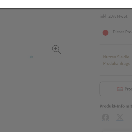
10 ml / Einheit
inkl. 20% MwSt.
Dieses Pro
Nutzen Sie die
Produkanfrage
Pro
Produkt-Info mi
Facebook
X (#[c