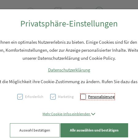
2 2310
Rezept-Anfrage
Über uns
Aktuell
Service
Privatsphäre-Einstellungen
Hautpflege
Familie
Nahrungsergänzung
Diverses
nen ein optimales Nutzererlebnis zu bieten. Einige Cookies sind für den
n, Komforteinstellungen, oder zur Anzeige personalisierter Inhalte. Weite
unserer Datenschutzerklärung und Cookie Policy.
Datenschutzerklärung
Gall 
it die Möglichkeit ihre Cookie-Zustimmung zu ändern. Rufen Sie dazu das
Emba
Erforderlich
Marketing
Personalisierung
PZN: 5633419
Mehr Cookie-Infos einblenden
99,60 EU
Auswahl bestätigen
Alle auswählen und bestätigen