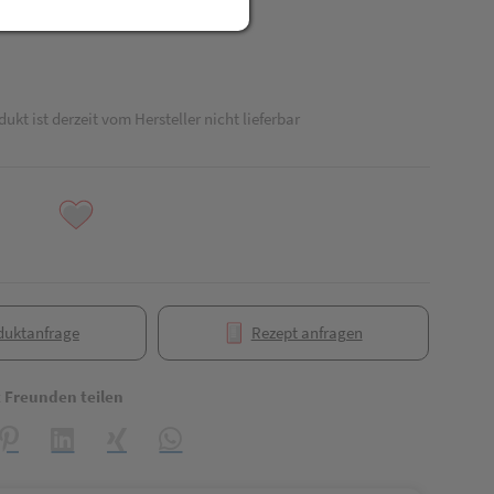
dukt ist derzeit vom Hersteller nicht lieferbar
duktanfrage
Rezept anfragen
t Freunden teilen
reator\plugin\share\core\structs\SocialSharingServiceSettings]:formaly_
Pinterest
LinkedIn
Xing
WhatsApp (#[creator\plugin\share\core\struct