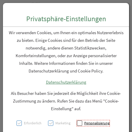
Zum “Inhalt dieser Seite” springen [AK + 0]
Zum Menü “Produkte” springen [AK + 1]
Zum Menü “Über uns / Service” springen [AK + 2]
Zu “Shop-Menüs” springen [AK + 3]
Zum "Barrierefreiheits-Menü" springen [AK + 4]
Zu den “Fusszeilen-Informationen” springen [AK + 5]
Toggle n
Produktsuche
Privatsphäre-Einstellungen
Frauenmantel Kapseln Plus
Wir verwenden Cookies, um Ihnen ein optimales Nutzererlebnis
Raab 90st
zu bieten. Einige Cookies sind für den Betrieb der Seite
notwendig, andere dienen Statistikzwecken,
Komforteinstellungen, oder zur Anzeige personalisierter
PZN: 5870651
Inhalte. Weitere Informationen finden Sie in unserer
Datenschutzerklärung und Cookie Policy.
Datenschutzerklärung
Als Besucher haben Sie jederzeit die Möglichkeit ihre Cookie-
Zustimmung zu ändern. Rufen Sie dazu das Menü "Cookie-
Einstellung" auf.
Erforderlich
Marketing
Personalisierung