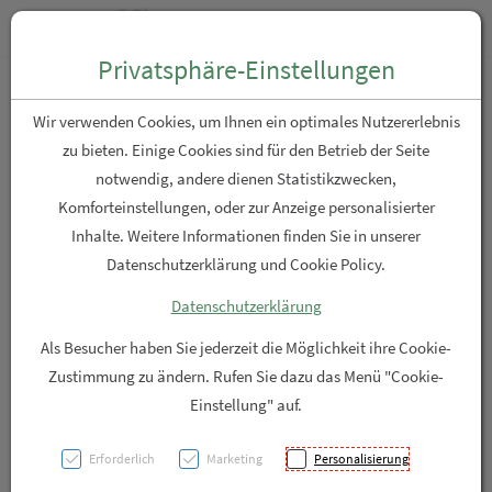
Zum “Inhalt dieser Seite” springen [AK + 0]
Zum Menü “Produkte” springen [AK + 1]
Zum Menü “Über uns / Service” springen [AK + 2]
Zu “Shop-Menüs” springen [AK + 3]
Zum "Barrierefreiheits-Menü" springen [AK + 4]
Zu den “Fusszeilen-Informationen” springen [AK + 5]
Toggle n
Produktsuche
Privatsphäre-Einstellungen
Fluor Protector Gel 50g
Wir verwenden Cookies, um Ihnen ein optimales Nutzererlebnis
zu bieten. Einige Cookies sind für den Betrieb der Seite
notwendig, andere dienen Statistikzwecken,
PZN: 3847151
Komforteinstellungen, oder zur Anzeige personalisierter
Inhalte. Weitere Informationen finden Sie in unserer
Datenschutzerklärung und Cookie Policy.
Datenschutzerklärung
Als Besucher haben Sie jederzeit die Möglichkeit ihre Cookie-
Zustimmung zu ändern. Rufen Sie dazu das Menü "Cookie-
Einstellung" auf.
Erforderlich
Marketing
Personalisierung