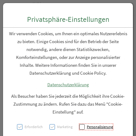
Zum “Inhalt dieser Seite” springen [AK + 0]
Zum Menü “Produkte” springen [AK + 1]
Zum Menü “Über uns / Service” springen [AK + 2]
Zu “Shop-Menüs” springen [AK + 3]
Zum "Barrierefreiheits-Menü" springen [AK + 4]
Zu den “Fusszeilen-Informationen” springen [AK + 5]
Toggle n
Produktsuche
Privatsphäre-Einstellungen
FLAME FIT Kapseln
Wir verwenden Cookies, um Ihnen ein optimales Nutzererlebnis
METANORM®
zu bieten. Einige Cookies sind für den Betrieb der Seite
notwendig, andere dienen Statistikzwecken,
Komforteinstellungen, oder zur Anzeige personalisierter
PZN: 5686019
Inhalte. Weitere Informationen finden Sie in unserer
Datenschutzerklärung und Cookie Policy.
Datenschutzerklärung
Als Besucher haben Sie jederzeit die Möglichkeit ihre Cookie-
Zustimmung zu ändern. Rufen Sie dazu das Menü "Cookie-
Einstellung" auf.
Erforderlich
Marketing
Personalisierung