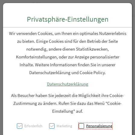
Zum “Inhalt dieser Seite” springen [AK + 0]
Zum Menü “Produkte” springen [AK + 1]
Zum Menü “Über uns / Service” springen [AK + 2]
Zu “Shop-Menüs” springen [AK + 3]
Zum "Barrierefreiheits-Menü" springen [AK + 4]
Zu den “Fusszeilen-Informationen” springen [AK + 5]
Toggle n
Produktsuche
Privatsphäre-Einstellungen
Enzborn Totes Meer
Wir verwenden Cookies, um Ihnen ein optimales Nutzererlebnis
Feuchtigkeitsmilch
zu bieten. Einige Cookies sind für den Betrieb der Seite
notwendig, andere dienen Statistikzwecken,
Komforteinstellungen, oder zur Anzeige personalisierter
PZN: 3816475
Inhalte. Weitere Informationen finden Sie in unserer
Datenschutzerklärung und Cookie Policy.
Datenschutzerklärung
Als Besucher haben Sie jederzeit die Möglichkeit ihre Cookie-
Zustimmung zu ändern. Rufen Sie dazu das Menü "Cookie-
Einstellung" auf.
Erforderlich
Marketing
Personalisierung