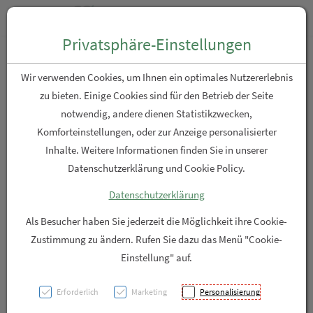
Zum “Inhalt dieser Seite” springen [AK + 0]
Zum Menü “Produkte” springen [AK + 1]
Zum Menü “Über uns / Service” springen [AK + 2]
Zu “Shop-Menüs” springen [AK + 3]
Zum "Barrierefreiheits-Menü" springen [AK + 4]
Zu den “Fusszeilen-Informationen” springen [AK + 5]
Toggle n
Produktsuche
Privatsphäre-Einstellungen
Eau de Parfum Rose des
Wir verwenden Cookies, um Ihnen ein optimales Nutzererlebnis
Bastides
zu bieten. Einige Cookies sind für den Betrieb der Seite
notwendig, andere dienen Statistikzwecken,
Komforteinstellungen, oder zur Anzeige personalisierter
PZN: 6002394
Inhalte. Weitere Informationen finden Sie in unserer
Datenschutzerklärung und Cookie Policy.
Datenschutzerklärung
Als Besucher haben Sie jederzeit die Möglichkeit ihre Cookie-
Zustimmung zu ändern. Rufen Sie dazu das Menü "Cookie-
Einstellung" auf.
Erforderlich
Marketing
Personalisierung