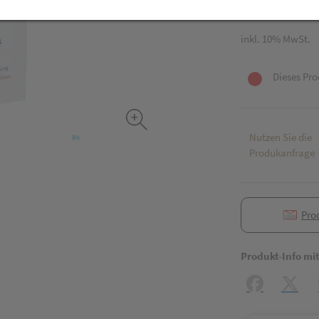
30 Stk. / Einheit
inkl. 10% MwSt.
Dieses Pro
Nutzen Sie die
Produkanfrage
Pro
Produkt-Info mi
Facebook
X (#[c