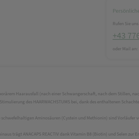
Persönlich
Rufen Sie uns 
+43 77
oder Mail an
rem Haarausfall (nach einer Schwangerschaft, nach dem Stillen, nach 
 Stimulierung des HAARWACHSTUMS bei, dank des enthaltenen Schachtel
e schwefelhaltigen Aminosäuren (Cystein und Methionin) sind Vorläufer v
 hinaus trägt ANACAPS REACTIV dank Vitamin B8 (Biotin) und Selen zur E