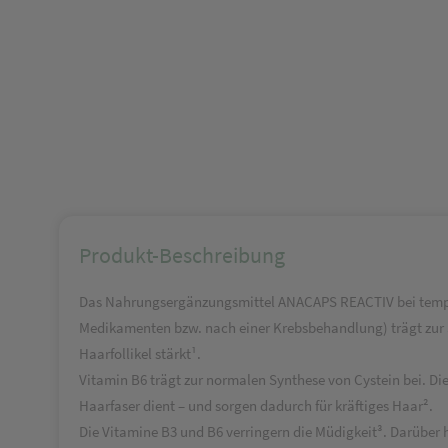
Produkt-Beschreibung
Das Nahrungsergänzungsmittel ANACAPS REACTIV bei temporä
Medikamenten bzw. nach einer Krebsbehandlung) trägt zur
Haarfollikel stärkt¹.
Vitamin B6 trägt zur normalen Synthese von Cystein bei. Di
Haarfaser dient – und sorgen dadurch für kräftiges Haar².
Die Vitamine B3 und B6 verringern die Müdigkeit³. Darüber