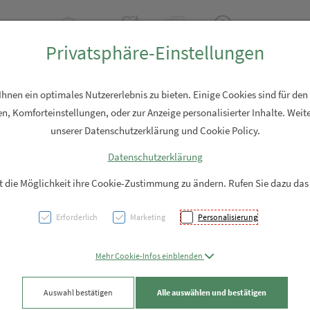
2 2310
Rezept-Anfrage
Über uns
Aktuell
Service
Privatsphäre-Einstellungen
Hautpflege
Familie
Nahrungsergänzung
Diverses
nen ein optimales Nutzererlebnis zu bieten. Einige Cookies sind für den
n, Komforteinstellungen, oder zur Anzeige personalisierter Inhalte. Weite
unserer Datenschutzerklärung und Cookie Policy.
Datenschutzerklärung
Ducra
it die Möglichkeit ihre Cookie-Zustimmung zu ändern. Rufen Sie dazu das
Haarau
Erforderlich
Marketing
Personalisierung
PZN: 5684598
Mehr Cookie-Infos einblenden
23,91 EU
Auswahl bestätigen
Alle auswählen und bestätigen