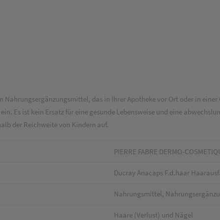
n Nahrungsergänzungsmittel, das in Ihrer Apotheke vor Ort oder in einer 
in. Es ist kein Ersatz für eine gesunde Lebensweise und eine abwechsl
lb der Reichweite von Kindern auf.
PIERRE FABRE DERMO-COSMETIQ
Ducray Anacaps F.d.haar Haarausfa
Nahrungsmittel, Nahrungsergänz
Haare (Verlust) und Nägel