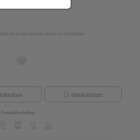
dukt ist derzeit vom Hersteller nicht lieferbar
duktanfrage
Rezept anfragen
t Freunden teilen
reator\plugin\share\core\structs\SocialSharingServiceSettings]:formaly_
Pinterest
LinkedIn
Xing
WhatsApp (#[creator\plugin\share\core\struct