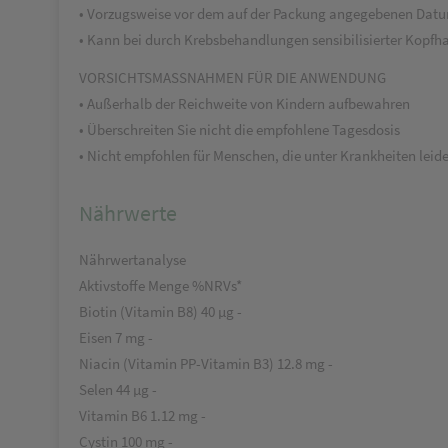
• Vorzugsweise vor dem auf der Packung angegebenen Datum
• Kann bei durch Krebsbehandlungen sensibilisierter Kopf
VORSICHTSMASSNAHMEN FÜR DIE ANWENDUNG
• Außerhalb der Reichweite von Kindern aufbewahren
• Überschreiten Sie nicht die empfohlene Tagesdosis
• Nicht empfohlen für Menschen, die unter Krankheiten leid
Nährwerte
Nährwertanalyse
Aktivstoffe Menge %NRVs*
Biotin (Vitamin B8) 40 µg -
Eisen 7 mg -
Niacin (Vitamin PP-Vitamin B3) 12.8 mg -
Selen 44 µg -
Vitamin B6 1.12 mg -
Cystin 100 mg -