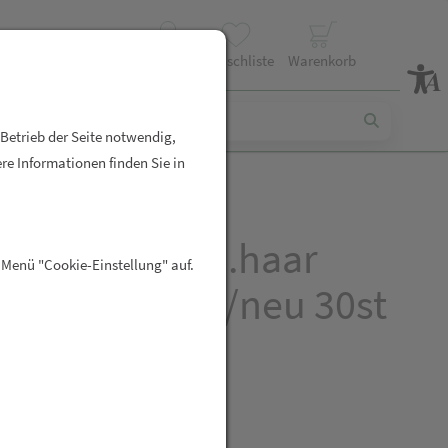
Profil
Wunschliste
Warenkorb
 Betrieb der Seite notwendig,
re Informationen finden Sie in
y Anacaps F.d.haar
 Menü "Cookie-Einstellung" auf.
sfall Reactiv/neu 30st
R