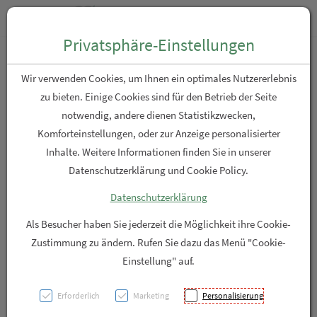
Zum “Inhalt dieser Seite” springen [AK + 0]
Zum Menü “Produkte” springen [AK + 1]
Zum Menü “Über uns / Service” springen [AK + 2]
Zu “Shop-Menüs” springen [AK + 3]
Zum "Barrierefreiheits-Menü" springen [AK + 4]
Zu den “Fusszeilen-Informationen” springen [AK + 5]
Toggle n
Produktsuche
Privatsphäre-Einstellungen
Doppelherz für Tiere Malz
Wir verwenden Cookies, um Ihnen ein optimales Nutzererlebnis
Plus für Katzen
zu bieten. Einige Cookies sind für den Betrieb der Seite
notwendig, andere dienen Statistikzwecken,
Komforteinstellungen, oder zur Anzeige personalisierter
PZN: 6001928
Inhalte. Weitere Informationen finden Sie in unserer
Datenschutzerklärung und Cookie Policy.
Datenschutzerklärung
Als Besucher haben Sie jederzeit die Möglichkeit ihre Cookie-
Zustimmung zu ändern. Rufen Sie dazu das Menü "Cookie-
Einstellung" auf.
Erforderlich
Marketing
Personalisierung