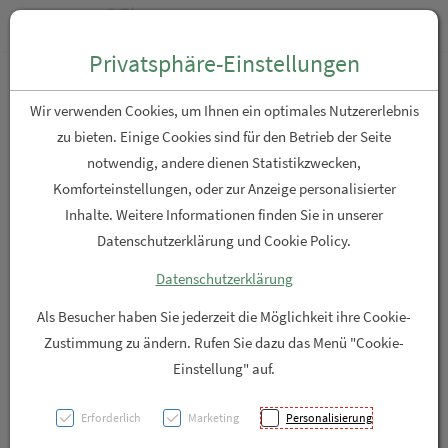
Zum “Inhalt dieser Seite” springen [AK + 0]
Zum Menü “Produkte” springen [AK + 1]
Zum Menü “Über uns / Service” springen [AK + 2]
Zu “Shop-Menüs” springen [AK + 3]
Zum "Barrierefreiheits-Menü" springen [AK + 4]
Zu den “Fusszeilen-Informationen” springen [AK + 5]
Toggle n
Produktsuche
Privatsphäre-Einstellungen
doc nature’s Jiaogulan
Wir verwenden Cookies, um Ihnen ein optimales Nutzererlebnis
Blätter, lose
zu bieten. Einige Cookies sind für den Betrieb der Seite
notwendig, andere dienen Statistikzwecken,
Komforteinstellungen, oder zur Anzeige personalisierter
PZN: 5619342
Inhalte. Weitere Informationen finden Sie in unserer
Datenschutzerklärung und Cookie Policy.
Datenschutzerklärung
Als Besucher haben Sie jederzeit die Möglichkeit ihre Cookie-
Zustimmung zu ändern. Rufen Sie dazu das Menü "Cookie-
Einstellung" auf.
Erforderlich
Marketing
Personalisierung