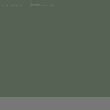
lichtungsstelle
Suchergebnisse
net in neuem Tab)