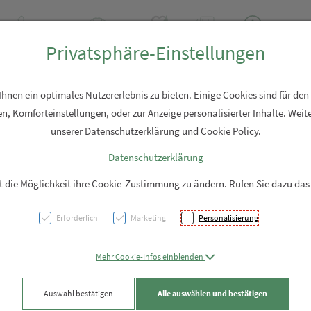
+43 7762 2310
Rezept-Anfrage
Über uns
Aktuell
Service
Privatsphäre-Einstellungen
Hautpflege
Familie
Nahrungsergänzung
Diverses
nen ein optimales Nutzererlebnis zu bieten. Einige Cookies sind für den
n, Komforteinstellungen, oder zur Anzeige personalisierter Inhalte. Weite
unserer Datenschutzerklärung und Cookie Policy.
Datenschutzerklärung
DIETO
it die Möglichkeit ihre Cookie-Zustimmung zu ändern. Rufen Sie dazu das
Erforderlich
Marketing
Personalisierung
PZN: 5906768
80,85 EU
Mehr Cookie-Infos einblenden
60 Stk. / Einheit
Auswahl bestätigen
Alle auswählen und bestätigen