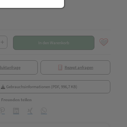
In den Warenkorb
duktanfrage
Rezept anfragen
Gebrauchsinformationen (PDF, 996,7 KB)
t Freunden teilen
reator\plugin\share\core\structs\SocialSharingServiceSettings]:formaly_
Pinterest
LinkedIn
Xing
WhatsApp (#[creator\plugin\share\core\struct