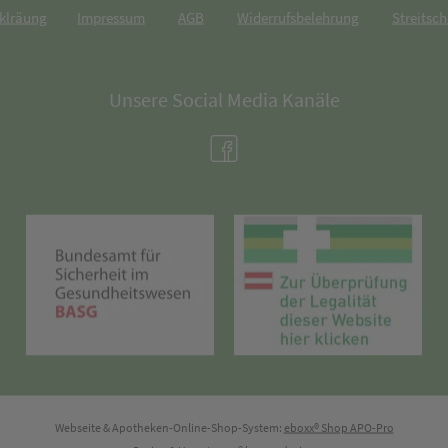
rklräung
Impressum
AGB
Widerrufsbelehrung
Streitsch
Unsere Social Media Kanäle
(öffnet in neuem Tab)
(öffnet in neuem Tab)
(öff
Webseite & Apotheken-Online-Shop-System:
eboxx® Shop APO-Pro