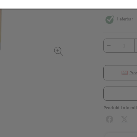
inkl. 10% MwSt.
lieferbar
Pro
Produkt-Info mi
Facebook
X (#[c