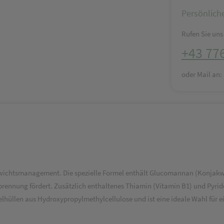
Persönlich
Rufen Sie uns 
+43 77
oder Mail an
as Gewichtsmanagement. Die spezielle Formel enthält Glucomannan (Konjakw
brennung fördert. Zusätzlich enthaltenes Thiamin (Vitamin B1) und Pyri
selhüllen aus Hydroxypropylmethylcellulose und ist eine ideale Wahl für e