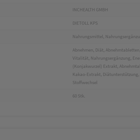
INCHEALTH GMBH
DIETOLL KPS
Nahrungsmittel, Nahrungsergänz
Abnehmen, Diät, Abnehmtabletten,
Vitalität, Nahrungsergänzung, En
(Konjakwurzel) Extrakt, Abnehmta
Kakao-Extrakt, Diätunterstützung
Stoffwechsel
60 Stk.