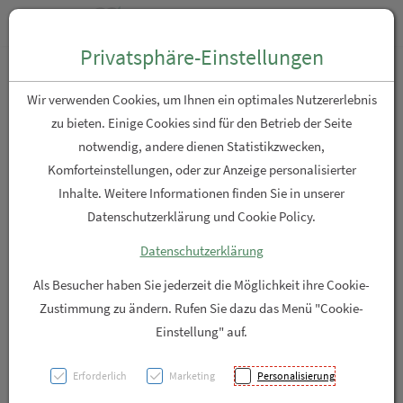
Zum “Inhalt dieser Seite” springen [AK + 0]
Zum Menü “Produkte” springen [AK + 1]
Zum Menü “Über uns / Service” springen [AK + 2]
Zu “Shop-Menüs” springen [AK + 3]
Zum "Barrierefreiheits-Menü" springen [AK + 4]
Zu den “Fusszeilen-Informationen” springen [AK + 5]
Toggle n
Produktsuche
Privatsphäre-Einstellungen
DERMASENCE ROSAMIN
Wir verwenden Cookies, um Ihnen ein optimales Nutzererlebnis
GETOENTE TAGESPFLEGE
zu bieten. Einige Cookies sind für den Betrieb der Seite
notwendig, andere dienen Statistikzwecken,
HELL MIT LSF 50
Komforteinstellungen, oder zur Anzeige personalisierter
Inhalte. Weitere Informationen finden Sie in unserer
PZN: 5956200
Datenschutzerklärung und Cookie Policy.
Datenschutzerklärung
Als Besucher haben Sie jederzeit die Möglichkeit ihre Cookie-
Zustimmung zu ändern. Rufen Sie dazu das Menü "Cookie-
Einstellung" auf.
Erforderlich
Marketing
Personalisierung