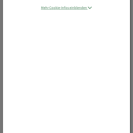
Mehr Cookie-Infos einblenden
Symbolbild(er)
24,20 EUR
30 ml / Einheit
inkl. 20% MwSt.
lieferbar
In den Warenkorb