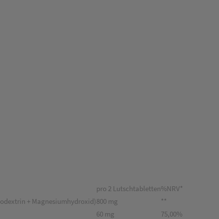
pro 2 Lutschtabletten
%NRV*
todextrin + Magnesiumhydroxid)
800 mg
**
60 mg
75,00%