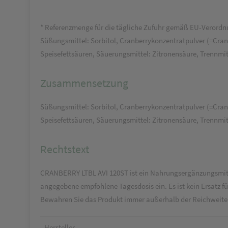
* Referenzmenge für die tägliche Zufuhr gemäß EU-Verordn
Süßungsmittel: Sorbitol, Cranberrykonzentratpulver (=Cran
Speisefettsäuren, Säuerungsmittel: Zitronensäure, Trennmi
Zusammensetzung
Süßungsmittel: Sorbitol, Cranberrykonzentratpulver (=Cran
Speisefettsäuren, Säuerungsmittel: Zitronensäure, Trennmit
Rechtstext
CRANBERRY LTBL AVI 120ST ist ein Nahrungsergänzungsmittel,
angegebene empfohlene Tagesdosis ein. Es ist kein Ersatz
Bewahren Sie das Produkt immer außerhalb der Reichweite 
Hersteller