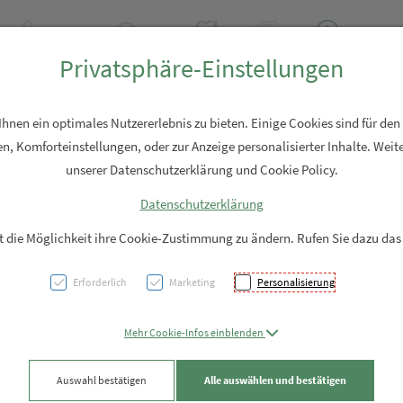
+43 7762 2310
Rezept-Anfrage
Über uns
Aktuell
Service
Privatsphäre-Einstellungen
Hautpflege
Familie
Nahrungsergänzung
Diverses
nen ein optimales Nutzererlebnis zu bieten. Einige Cookies sind für den
n, Komforteinstellungen, oder zur Anzeige personalisierter Inhalte. Weite
unserer Datenschutzerklärung und Cookie Policy.
Datenschutzerklärung
Cranbe
it die Möglichkeit ihre Cookie-Zustimmung zu ändern. Rufen Sie dazu das
120st
Erforderlich
Marketing
Personalisierung
PZN: 3831138
Mehr Cookie-Infos einblenden
18,49 EU
Auswahl bestätigen
Alle auswählen und bestätigen