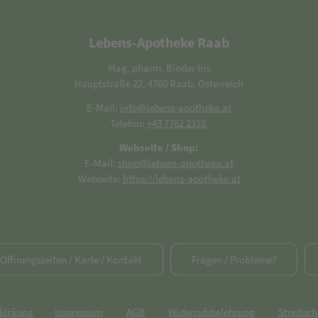
Lebens-Apotheke Raab
Mag. pharm. Binder Iris
Hauptstraße 22, 4760 Raab, Österreich
E-Mail:
info@lebens-apotheke.at
Telefon:
+43 7762 2310
Webseite / Shop:
E-Mail:
shop@lebens-apotheke.at
Webseite:
https://lebens-apotheke.at
/ Öffnungszeiten / Karte / Kontakt
Fragen / Probleme?
rklräung
Impressum
AGB
Widerrufsbelehrung
Streitsch