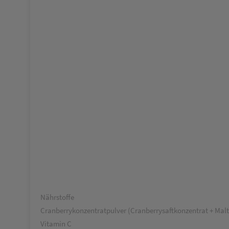
Nährstoffe
Cranberrykonzentratpulver (Cranberrysaftkonzentrat + Mal
Vitamin C