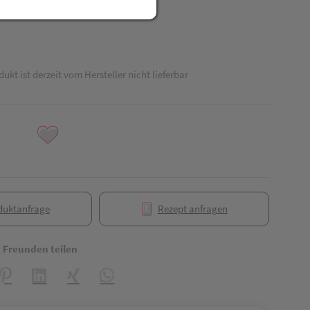
dukt ist derzeit vom Hersteller nicht lieferbar
duktanfrage
Rezept anfragen
t Freunden teilen
reator\plugin\share\core\structs\SocialSharingServiceSettings]:formaly_
Pinterest
LinkedIn
Xing
WhatsApp (#[creator\plugin\share\core\struct