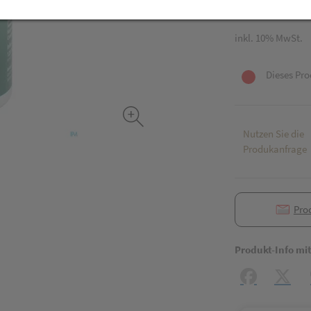
120 Stk. / Einheit
inkl. 10% MwSt.
Dieses Pro
Nutzen Sie die
Produkanfrage
Pro
Produkt-Info mi
Facebook
X (#[c