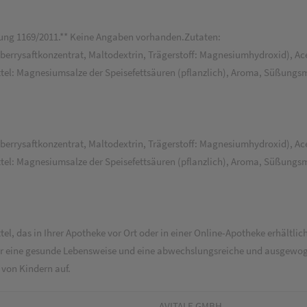
ung 1169/2011.** Keine Angaben vorhanden.Zutaten:
berrysaftkonzentrat, Maltodextrin, Trägerstoff: Magnesiumhydroxid), Ace
ttel: Magnesiumsalze der Speisefettsäuren (pflanzlich), Aroma, Süßungsm
berrysaftkonzentrat, Maltodextrin, Trägerstoff: Magnesiumhydroxid), Ace
tel: Magnesiumsalze der Speisefettsäuren (pflanzlich), Aroma, Süßungsmi
 das in Ihrer Apotheke vor Ort oder in einer Online-Apotheke erhältlich
 für eine gesunde Lebensweise und eine abwechslungsreiche und ausgewo
von Kindern auf.
AVITALE GMBH