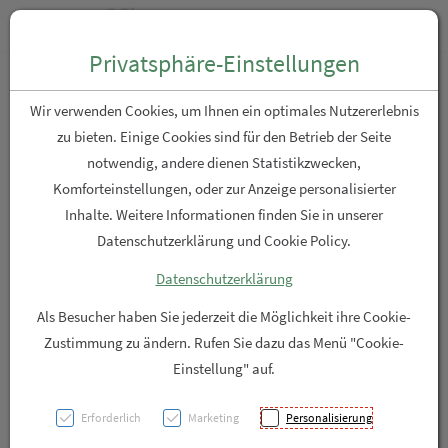
Zum “Inhalt dieser Seite” springen [AK + 0]
Zum Menü “Produkte” springen [AK + 1]
Zum Menü “Über uns / Service” springen [AK + 2]
Zu “Shop-Menüs” springen [AK + 3]
Zum "Barrierefreiheits-Menü" springen [AK + 4]
Zu den “Fusszeilen-Informationen” springen [AK + 5]
Toggle n
Produktsuche
Privatsphäre-Einstellungen
cerascreen DNA
Wir verwenden Cookies, um Ihnen ein optimales Nutzererlebnis
Herzgesundheits Test
zu bieten. Einige Cookies sind für den Betrieb der Seite
notwendig, andere dienen Statistikzwecken,
Komforteinstellungen, oder zur Anzeige personalisierter
PZN: 5638517
Inhalte. Weitere Informationen finden Sie in unserer
Datenschutzerklärung und Cookie Policy.
Datenschutzerklärung
Als Besucher haben Sie jederzeit die Möglichkeit ihre Cookie-
Zustimmung zu ändern. Rufen Sie dazu das Menü "Cookie-
Einstellung" auf.
Erforderlich
Marketing
Personalisierung