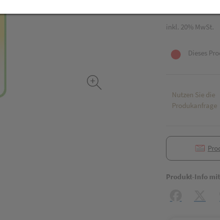
1 Stk. / Einheit
inkl. 20% MwSt.
Dieses Pro
Nutzen Sie die
Produkanfrage
Pro
Produkt-Info mi
Facebook
X (#[c