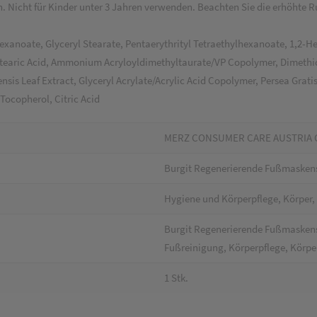
n. Nicht für Kinder unter 3 Jahren verwenden. Beachten Sie die erhöhte
hexanoate, Glyceryl Stearate, Pentaerythrityl Tetraethylhexanoate, 1,2-
Stearic Acid, Ammonium Acryloyldimethyltaurate/VP Copolymer, Dimethic
nsis Leaf Extract, Glyceryl Acrylate/Acrylic Acid Copolymer, Persea Grati
Tocopherol, Citric Acid
MERZ CONSUMER CARE AUSTRIA
Burgit Regenerierende Fußmasken
Hygiene und Körperpflege, Körper,
Burgit Regenerierende Fußmaskens
Fußreinigung, Körperpflege, Körpe
1 Stk.