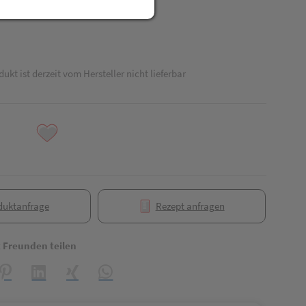
dukt ist derzeit vom Hersteller nicht lieferbar
duktanfrage
Rezept anfragen
t Freunden teilen
reator\plugin\share\core\structs\SocialSharingServiceSettings]:formaly_
Pinterest
LinkedIn
Xing
WhatsApp (#[creator\plugin\share\core\struct