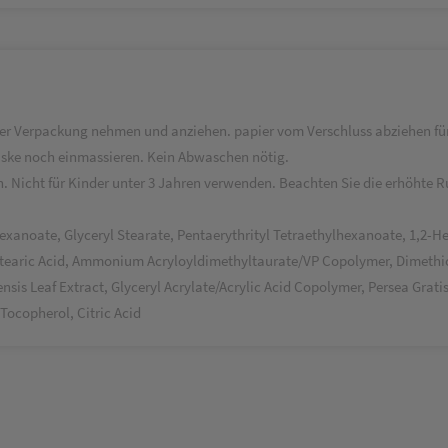
r Verpackung nehmen und anziehen. papier vom Verschluss abziehen für 
aske noch einmassieren. Kein Abwaschen nötig.
n. Nicht für Kinder unter 3 Jahren verwenden. Beachten Sie die erhöhte
hexanoate, Glyceryl Stearate, Pentaerythrityl Tetraethylhexanoate, 1,2-
Stearic Acid, Ammonium Acryloyldimethyltaurate/VP Copolymer, Dimethic
nsis Leaf Extract, Glyceryl Acrylate/Acrylic Acid Copolymer, Persea Grati
Tocopherol, Citric Acid