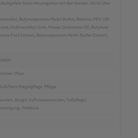
 Rutschgefahr beim Herumgehen mit den Socken. Nicht über
Hexanediol, Butyrospermum Parkii Butter, Betaine, PEG-100
one, Hydroxyethyl Urea, Persea Gratissima Oil, Butylene
ssima Fruit Extract, Butyrospermum Parkii Butter Extract,
 GMBH
socken 1Paar
 Fuß/Bein/Nagelpflege, Pflege
ocken, Burgit, Fußmaskensocken, Fußpflege,
rreinigung, Pediküre