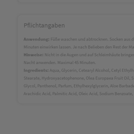
Pflichtangaben
Anwendung:
Füße waschen und abtrocknen. Socken aus de
Minuten einwirken lassen. Je nach Belieben den Rest der M
Hinweise:
Nicht in die Augen und auf Schleimhäute bringe
Nacht anwenden. Maximal 45 Minuten.
Ingredients:
Aqua, Glycerin, Cetearyl Alcohol, Cetyl Ethyl
Stearate, Hydroxyacetophenone, Olea Europaea Fruit Oil, 
Glycol, Panthenol, Parfum, Ethylhexylglycerin, Aloe Barbade
Arachidic Acid, Palmitic Acid, Oleic Acid, Sodium Benzoate, 