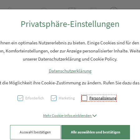
+43 7762 2310
Rezept-Anfrage
Über uns
Aktuell
Service
Privatsphäre-Einstellungen
Hautpflege
Familie
Nahrungsergänzung
Diverses
nen ein optimales Nutzererlebnis zu bieten. Einige Cookies sind für den
n, Komforteinstellungen, oder zur Anzeige personalisierter Inhalte. Weite
unserer Datenschutzerklärung und Cookie Policy.
Datenschutzerklärung
Burgi
it die Möglichkeit ihre Cookie-Zustimmung zu ändern. Rufen Sie dazu das
Fußma
Erforderlich
Marketing
Personalisierung
PZN: 5876748
Mehr Cookie-Infos einblenden
4,95 EUR
Auswahl bestätigen
Alle auswählen und bestätigen