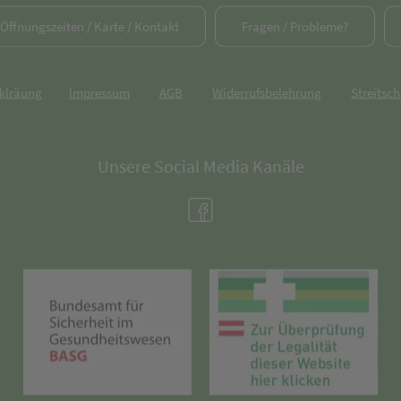
/ Öffnungszeiten / Karte / Kontakt
Fragen / Probleme?
rklräung
Impressum
AGB
Widerrufsbelehrung
Streitsch
Unsere Social Media Kanäle
(öffnet in neuem Tab)
(öffnet in neuem Tab)
(öff