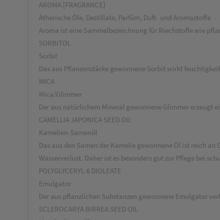
AROMA [FRAGRANCE]
Ätherische Öle, Destillate, Parfüm, Duft- und Aromastoffe
Aroma ist eine Sammelbezeichnung für Riechstoffe wie pfla
SORBITOL
Sorbit
Das aus Pflanzenstärke gewonnene Sorbit wirkt feuchtigkeit
MICA
Mica/Glimmer
Der aus natürlichem Mineral gewonnene Glimmer erzeugt ein
CAMELLIA JAPONICA SEED OIL
Kamelien-Samenöl
Das aus den Samen der Kamelie gewonnene Öl ist reich an G
Wasserverlust. Daher ist es besonders gut zur Pflege bei sch
POLYGLYCERYL-6 DIOLEATE
Emulgator
Der aus pflanzlichen Substanzen gewonnene Emulgator verb
SCLEROCARYA BIRREA SEED OIL