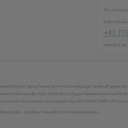
Persönlich
Rufen Sie uns 
+43 77
oder Mail an
 bewährte Anti-Aging Formel wirkt mit zuverlässiger Deckkraft gegen die 
mischen Funktionen der Haut, stärkt das Collagen-Netzwerk und verleiht d
ers normaler bis trockener Haut verleiht das ANTI-AGING MAKE-UP ein str
Mikroplastik. Zertifiziert freundlich zum Hautmikrobiom.