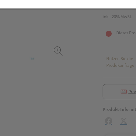
30 ml / Einheit
inkl. 20% MwSt.
Dieses Pro
Nutzen Sie die
Produkanfrage
Pro
Produkt-Info mi
Facebook
X (#[c