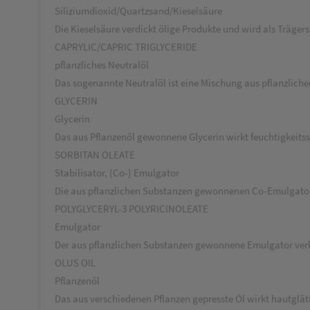
Siliziumdioxid/Quartzsand/Kieselsäure
Die Kieselsäure verdickt ölige Produkte und wird als Trägers
CAPRYLIC/CAPRIC TRIGLYCERIDE
pflanzliches Neutralöl
Das sogenannte Neutralöl ist eine Mischung aus pflanzlichen m
GLYCERIN
Glycerin
Das aus Pflanzenöl gewonnene Glycerin wirkt feuchtigkeits
SORBITAN OLEATE
Stabilisator, (Co-) Emulgator
Die aus pflanzlichen Substanzen gewonnenen Co-Emulgator
POLYGLYCERYL-3 POLYRICINOLEATE
Emulgator
Der aus pflanzlichen Substanzen gewonnene Emulgator verb
OLUS OIL
Pflanzenöl
Das aus verschiedenen Pflanzen gepresste Öl wirkt hautglät