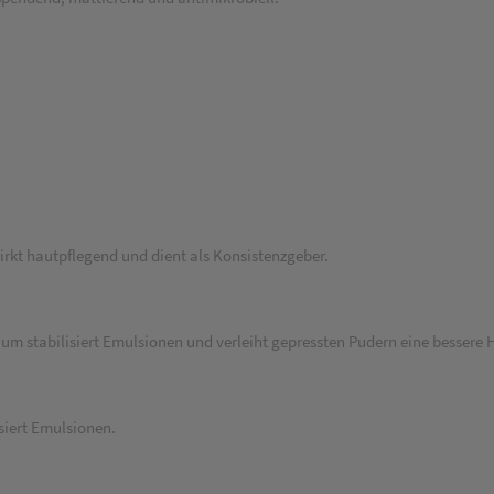
kt hautpflegend und dient als Konsistenzgeber.
m stabilisiert Emulsionen und verleiht gepressten Pudern eine bessere 
isiert Emulsionen.