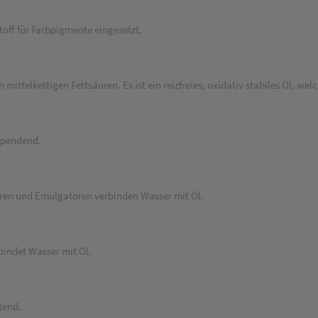
toff für Farbpigmente eingesetzt.
ittelkettigen Fettsäuren. Es ist ein reizfreies, oxidativ stabiles Öl, wel
spendend.
en und Emulgatoren verbinden Wasser mit Öl.
indet Wasser mit Öl.
tend.