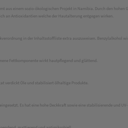
aus einem sozio-ökologischen Projekt in Namibia. Durch den hohen G
reich an Antioxidantien welche der Hautalterung entgegen wirken.
verordnung in der Inhaltsstoffliste extra auszuweisen. Benzylalkohol wi
nene Fettkomponente wirkt hautpflegend und glättend.
 verdickt Öle und stabilisiert ölhaltige Produkte.
 eingesetzt. Es hat eine hohe Deckkraft sowie eine stabilisierende und UV
spendend, mattierend und antimikrobiell.