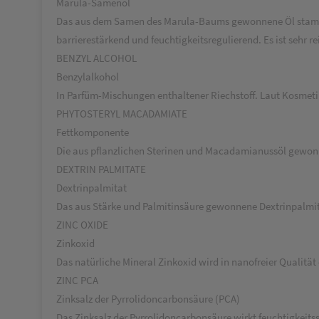
Marula-Samenöl
Das aus dem Samen des Marula-Baums gewonnene Öl stammt 
barrierestärkend und feuchtigkeitsregulierend. Es ist sehr 
BENZYL ALCOHOL
Benzylalkohol
In Parfüm-Mischungen enthaltener Riechstoff. Laut Kosmetik
PHYTOSTERYL MACADAMIATE
Fettkomponente
Die aus pflanzlichen Sterinen und Macadamianussöl gewon
DEXTRIN PALMITATE
Dextrinpalmitat
Das aus Stärke und Palmitinsäure gewonnene Dextrinpalmitat
ZINC OXIDE
Zinkoxid
Das natürliche Mineral Zinkoxid wird in nanofreier Qualität
ZINC PCA
Zinksalz der Pyrrolidoncarbonsäure (PCA)
Das Zinksalz der Pyrrolidoncarbonsäure wirkt feuchtigkeits