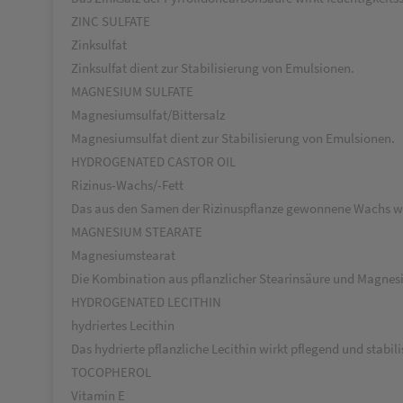
ZINC SULFATE
Zinksulfat
Zinksulfat dient zur Stabilisierung von Emulsionen.
MAGNESIUM SULFATE
Magnesiumsulfat/Bittersalz
Magnesiumsulfat dient zur Stabilisierung von Emulsionen.
HYDROGENATED CASTOR OIL
Rizinus-Wachs/-Fett
Das aus den Samen der Rizinuspflanze gewonnene Wachs wir
MAGNESIUM STEARATE
Magnesiumstearat
Die Kombination aus pflanzlicher Stearinsäure und Magnesiu
HYDROGENATED LECITHIN
hydriertes Lecithin
Das hydrierte pflanzliche Lecithin wirkt pflegend und stabil
TOCOPHEROL
Vitamin E