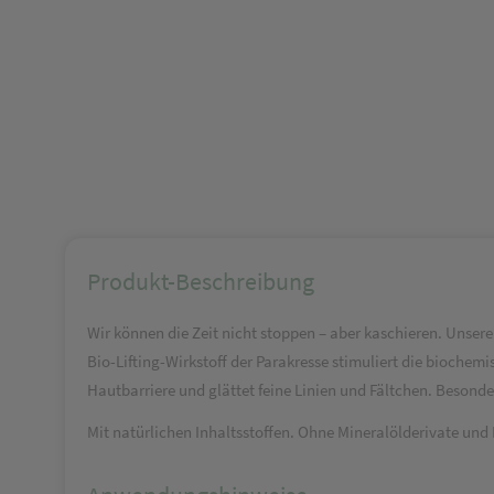
Produkt-Beschreibung
Wir können die Zeit nicht stoppen – aber kaschieren. Unsere
Bio-Lifting-Wirkstoff der Parakresse stimuliert die bioche
Hautbarriere und glättet feine Linien und Fältchen. Besond
Mit natürlichen Inhaltsstoffen. Ohne Mineralölderivate und 