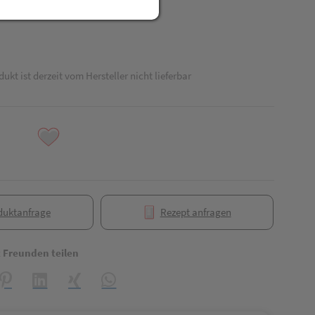
dukt ist derzeit vom Hersteller nicht lieferbar
duktanfrage
Rezept anfragen
t Freunden teilen
reator\plugin\share\core\structs\SocialSharingServiceSettings]:formaly_
Pinterest
LinkedIn
Xing
WhatsApp (#[creator\plugin\share\core\struct