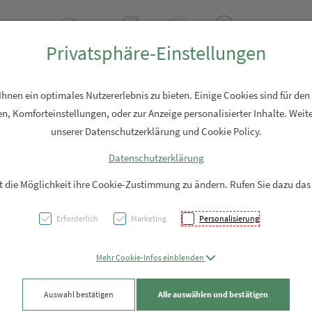
2 2310
Rezept-Anfrage
Über uns
Aktuell
Service
Privatsphäre-Einstellungen
Hautpflege
Familie
Nahrungsergänzung
Diverses
nen ein optimales Nutzererlebnis zu bieten. Einige Cookies sind für den
n, Komforteinstellungen, oder zur Anzeige personalisierter Inhalte. Weite
unserer Datenschutzerklärung und Cookie Policy.
Datenschutzerklärung
Boerl
it die Möglichkeit ihre Cookie-Zustimmung zu ändern. Rufen Sie dazu das
up Br
Erforderlich
Marketing
Personalisierung
PZN: 5688395
Mehr Cookie-Infos einblenden
37,95 EU
Auswahl bestätigen
Alle auswählen und bestätigen