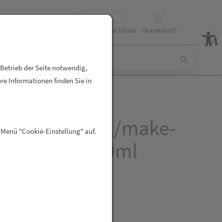
Profil
Wunschliste
Warenkorb
 Betrieb der Seite notwendig,
re Informationen finden Sie in
ind Anti-aging/make-
 Menü "Cookie-Einstellung" auf.
onze 60250 30ml
R