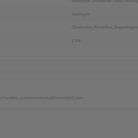
Blomdahl Ohrstecker Daisy Fantas
Sonstiges
Ohrstecker, Nickelfrei, Regenboge
1 Stk.
, Schweden, customerservice@blomdahl.com