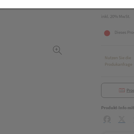
1 Stk. / Einheit
inkl. 20% MwSt.
Dieses Pro
Nutzen Sie die
Produkanfrage
Pro
Produkt-Info mi
Facebook
X (#[c