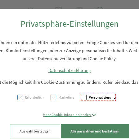
2 2310
Rezept-Anfrage
Über uns
Aktuell
Service
Privatsphäre-Einstellungen
Hautpflege
Familie
Nahrungsergänzung
Diverses
nen ein optimales Nutzererlebnis zu bieten. Einige Cookies sind für den
n, Komforteinstellungen, oder zur Anzeige personalisierter Inhalte. Weite
unserer Datenschutzerklärung und Cookie Policy.
Datenschutzerklärung
Blomd
it die Möglichkeit ihre Cookie-Zustimmung zu ändern. Rufen Sie dazu das
Fanta
Erforderlich
Marketing
Personalisierung
PZN: 6020222
Mehr Cookie-Infos einblenden
22,20 EU
Auswahl bestätigen
Alle auswählen und bestätigen