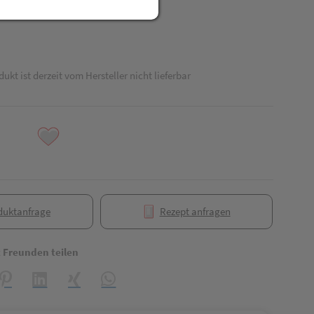
dukt ist derzeit vom Hersteller nicht lieferbar
duktanfrage
Rezept anfragen
t Freunden teilen
reator\plugin\share\core\structs\SocialSharingServiceSettings]:formaly_
Pinterest
LinkedIn
Xing
WhatsApp (#[creator\plugin\share\core\struct