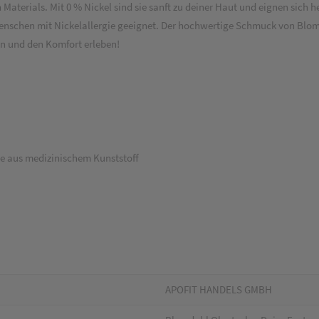
Materials. Mit 0 % Nickel sind sie sanft zu deiner Haut und eignen sich 
nschen mit Nickelallergie geeignet. Der hochwertige Schmuck von Blomd
ken und den Komfort erleben!
nge aus medizinischem Kunststoff
APOFIT HANDELS GMBH