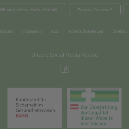
/ Öffnungszeiten / Karte / Kontakt
Fragen / Probleme?
rklräung
Impressum
AGB
Widerrufsbelehrung
Streitsch
Unsere Social Media Kanäle
(öffnet in neuem Tab)
(öffnet in neuem Tab)
(öff