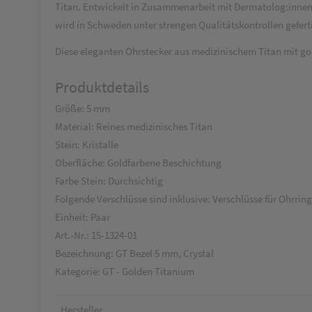
Titan. Entwickelt in Zusammenarbeit mit Dermatolog:innen, 
wird in Schweden unter strengen Qualitätskontrollen geferti
Diese eleganten Ohrstecker aus medizinischem Titan mit gol
Produktdetails
Größe: 5 mm
Material: Reines medizinisches Titan
Stein: Kristalle
Oberfläche: Goldfarbene Beschichtung
Farbe Stein: Durchsichtig
Folgende Verschlüsse sind inklusive: Verschlüsse für Ohrrin
Einheit: Paar
Art.-Nr.: 15-1324-01
Bezeichnung: GT Bezel 5 mm, Crystal
Kategorie: GT - Golden Titanium
Hersteller