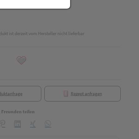
dukt ist derzeit vom Hersteller nicht lieferbar
duktanfrage
Rezept anfragen
t Freunden teilen
reator\plugin\share\core\structs\SocialSharingServiceSettings]:formaly_
Pinterest
LinkedIn
Xing
WhatsApp (#[creator\plugin\share\core\struct