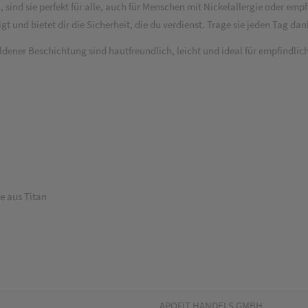
sind sie perfekt für alle, auch für Menschen mit Nickelallergie oder e
gt und bietet dir die Sicherheit, die du verdienst. Trage sie jeden Tag d
dener Beschichtung sind hautfreundlich, leicht und ideal für empfindlic
ge aus Titan
APOFIT HANDELS GMBH