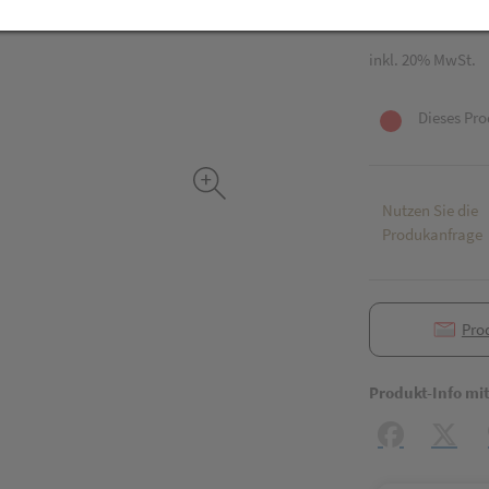
1 Stk. / Einheit
inkl. 20% MwSt.
Dieses Pro
Nutzen Sie die
Produkanfrage
Pro
Produkt-Info mi
Facebook
X (#[c