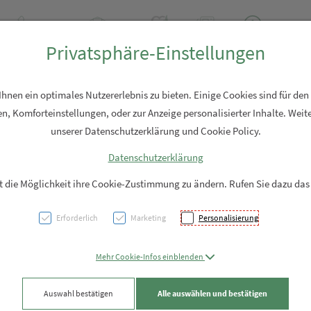
+43 7762 2310
Rezept-Anfrage
Über uns
Aktuell
Service
Privatsphäre-Einstellungen
Hautpflege
Familie
Nahrungsergänzung
Diverses
nen ein optimales Nutzererlebnis zu bieten. Einige Cookies sind für den
n, Komforteinstellungen, oder zur Anzeige personalisierter Inhalte. Weite
unserer Datenschutzerklärung und Cookie Policy.
Datenschutzerklärung
Blomd
it die Möglichkeit ihre Cookie-Zustimmung zu ändern. Rufen Sie dazu das
Gold 
Erforderlich
Marketing
Personalisierung
PZN: 6020073
Mehr Cookie-Infos einblenden
27,80 EU
Auswahl bestätigen
Alle auswählen und bestätigen