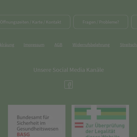
/ Öffnungszeiten / Karte / Kontakt
Fragen / Probleme?
rklräung
Impressum
AGB
Widerrufsbelehrung
Streitsch
Unsere Social Media Kanäle
(öffnet in neuem Tab)
(öffnet in neuem Tab)
(öff