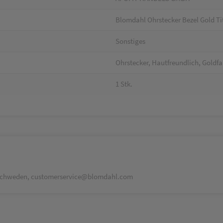
Blomdahl Ohrstecker Bezel Gold T
Sonstiges
Ohrstecker, Hautfreundlich, Goldf
1 Stk.
, Schweden, customerservice@blomdahl.com