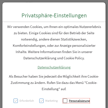
Zum “Inhalt dieser Seite” springen [AK + 0]
Zum Menü “Produkte” springen [AK + 1]
Zum Menü “Über uns / Service” springen [AK + 2]
Zu “Shop-Menüs” springen [AK + 3]
Zum "Barrierefreiheits-Menü" springen [AK + 4]
Zu den “Fusszeilen-Informationen” springen [AK + 5]
Toggle n
Produktsuche
Privatsphäre-Einstellungen
Birnspritzen+kanuele
Wir verwenden Cookies, um Ihnen ein optimales Nutzererlebnis
Bstaendig Gr 2 1st
zu bieten. Einige Cookies sind für den Betrieb der Seite
notwendig, andere dienen Statistikzwecken,
Komforteinstellungen, oder zur Anzeige personalisierter
PZN: 0517105
Inhalte. Weitere Informationen finden Sie in unserer
Datenschutzerklärung und Cookie Policy.
Datenschutzerklärung
Als Besucher haben Sie jederzeit die Möglichkeit ihre Cookie-
Zustimmung zu ändern. Rufen Sie dazu das Menü "Cookie-
Einstellung" auf.
Erforderlich
Marketing
Personalisierung