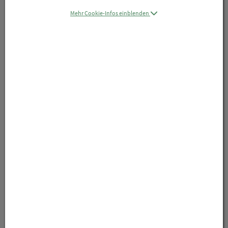
Mehr Cookie-Infos einblenden
Symbolbild(er)
11,40 EUR
1 Stk. / Einheit
inkl. 20% MwSt.
lieferbar