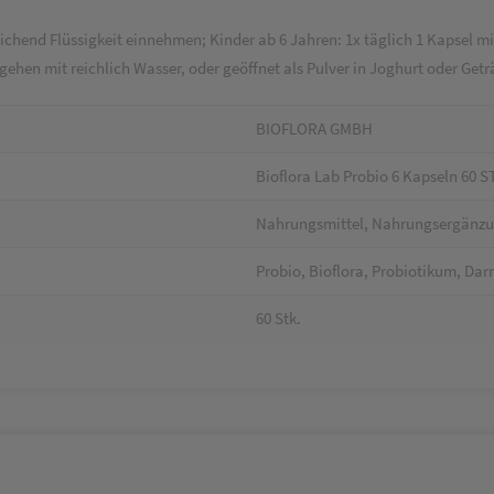
chend Flüssigkeit einnehmen; Kinder ab 6 Jahren: 1x täglich 1 Kapsel mit
en mit reichlich Wasser, oder geöffnet als Pulver in Joghurt oder Getr
BIOFLORA GMBH
Bioflora Lab Probio 6 Kapseln 60 S
Nahrungsmittel, Nahrungsergänzun
Probio, Bioflora, Probiotikum, Da
60 Stk.