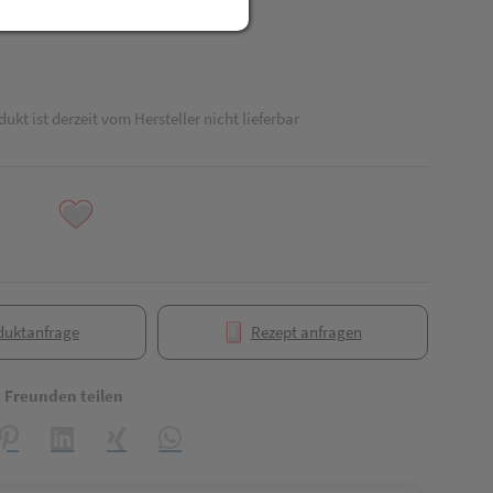
dukt ist derzeit vom Hersteller nicht lieferbar
duktanfrage
Rezept anfragen
t Freunden teilen
reator\plugin\share\core\structs\SocialSharingServiceSettings]:formaly_
Pinterest
LinkedIn
Xing
WhatsApp (#[creator\plugin\share\core\struct