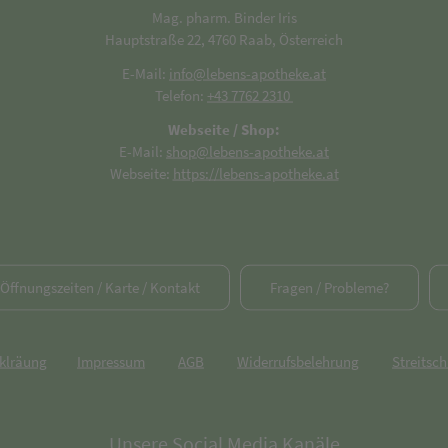
Mag. pharm. Binder Iris
Hauptstraße 22, 4760 Raab, Österreich
E-Mail:
info@lebens-apotheke.at
Telefon:
+43 7762 2310
Webseite / Shop:
E-Mail:
shop@lebens-apotheke.at
Webseite:
https://lebens-apotheke.at
/ Öffnungszeiten / Karte / Kontakt
Fragen / Probleme?
rklräung
Impressum
AGB
Widerrufsbelehrung
Streitsch
Unsere Social Media Kanäle