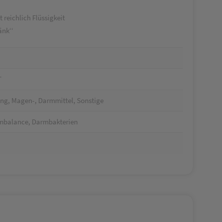
 reichlich Flüssigkeit
änk‘‘
T
g, Magen-, Darmmittel, Sonstige
rmbalance, Darmbakterien