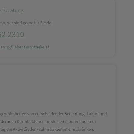
e Beratung
an, wir sind gerne für Sie da.
62 2310
:
shop@lebens-apotheke.at
angewohnheiten von entscheidender Bedeutung. Lakto- und
fördernden Darmbakterien produzieren unter anderem
g die Aktivität der Fäulnisbakterien einschränken.