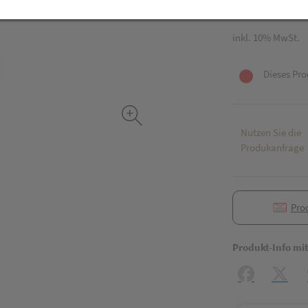
60 Stk. / Einheit
inkl. 10% MwSt.
Dieses Pro
Nutzen Sie die
Produkanfrage
Pro
Produkt-Info mi
Facebook
X (#[c