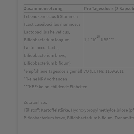
Zusammensetzung
Pro Tagesdosis (2 Kapsel
Lebendkeime aus 6 Stämmen
(
Lacticaseibacillus rhamnosus,
Lactobacillus helveticus,
10
Bifidobacterium longum,
1,4 *10
KBE***
Lactococcus lactis,
Bifidobacterium breve,
Bifidobacterium bifidum)
*empfohlene Tagesdosis gemäß VO (EU) Nr. 1169/2011
**keine NRV vorhanden
***KBE: koloniebildende Einheiten
Zutatenliste:
Füllstoff: Kartoffelstärke, Hydroxypropylmethylcellulose (p
Bifidobacterium breve, Bifidobacterium bifidum, Trennmitt