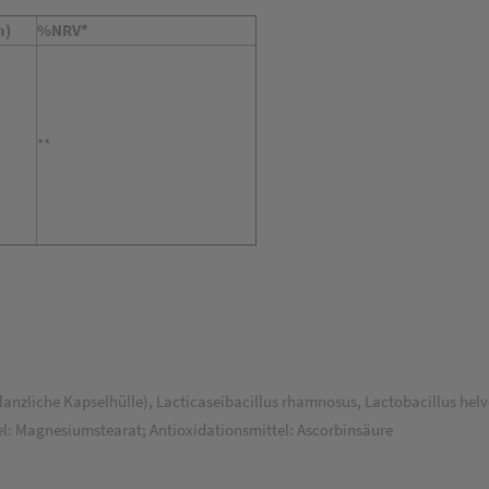
n)
%NRV*
**
flanzliche Kapselhülle), Lacticaseibacillus rhamnosus, Lactobacillus hel
el: Magnesiumstearat; Antioxidationsmittel: Ascorbinsäure