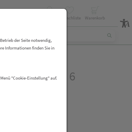
Profil
Wunschliste
Warenkorb
 Betrieb der Seite notwendig,
re Informationen finden Sie in
ra Lab Probio 6
 Menü "Cookie-Einstellung" auf.
ln 60 ST
R