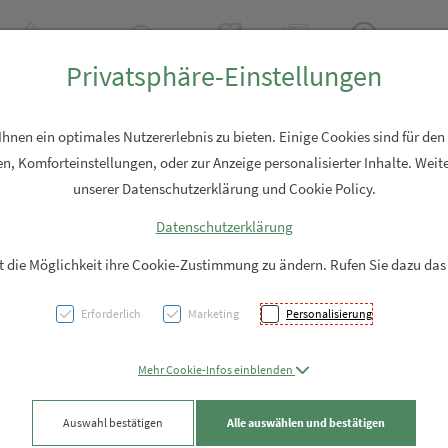
+43 7762 2310
Rezept-Anfrage
Über uns
Aktuell
Service
Privatsphäre-Einstellungen
Hautpflege
Familie
Nahrungsergänzung
Diverses
nen ein optimales Nutzererlebnis zu bieten. Einige Cookies sind für den
n, Komforteinstellungen, oder zur Anzeige personalisierter Inhalte. Weite
unserer Datenschutzerklärung und Cookie Policy.
Datenschutzerklärung
Bioflo
it die Möglichkeit ihre Cookie-Zustimmung zu ändern. Rufen Sie dazu das
Kapse
Erforderlich
Marketing
Personalisierung
PZN: 5889053
Mehr Cookie-Infos einblenden
29,91 EU
Auswahl bestätigen
Alle auswählen und bestätigen