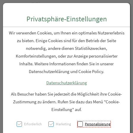
Zum “Inhalt dieser Seite” springen [AK + 0]
Zum Menü “Produkte” springen [AK + 1]
Zum Menü “Über uns / Service” springen [AK + 2]
Zu “Shop-Menüs” springen [AK + 3]
Zum "Barrierefreiheits-Menü" springen [AK + 4]
Zu den “Fusszeilen-Informationen” springen [AK + 5]
Toggle n
Produktsuche
Privatsphäre-Einstellungen
Bio Reinigungspads 100%
Wir verwenden Cookies, um Ihnen ein optimales Nutzererlebnis
Baumwolle Dønna Ørganic
zu bieten. Einige Cookies sind für den Betrieb der Seite
notwendig, andere dienen Statistikzwecken,
Komforteinstellungen, oder zur Anzeige personalisierter
PZN: 5869234
Inhalte. Weitere Informationen finden Sie in unserer
Datenschutzerklärung und Cookie Policy.
Datenschutzerklärung
Als Besucher haben Sie jederzeit die Möglichkeit ihre Cookie-
Zustimmung zu ändern. Rufen Sie dazu das Menü "Cookie-
Einstellung" auf.
Erforderlich
Marketing
Personalisierung