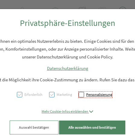
Tel: +43 7762 2310
Rezept-Anfrage
Über uns
Aktuell
Service
Privatsphäre-Einstellungen
Hautpflege
Familie
Nahrungsergänzung
Diverses
nen ein optimales Nutzererlebnis zu bieten. Einige Cookies sind für den
n, Komforteinstellungen, oder zur Anzeige personalisierter Inhalte. Weite
unserer Datenschutzerklärung und Cookie Policy.
Datenschutzerklärung
Bio Pe
it die Möglichkeit ihre Cookie-Zustimmung zu ändern. Rufen Sie dazu das
Masmi
Erforderlich
Marketing
Personalisierung
Größe
Mehr Cookie-Infos einblenden
PZN: 5973888
Auswahl bestätigen
Alle auswählen und bestätigen