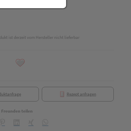
R
dukt ist derzeit vom Hersteller nicht lieferbar
duktanfrage
Rezept anfragen
t Freunden teilen
reator\plugin\share\core\structs\SocialSharingServiceSettings]:formaly_
Pinterest
LinkedIn
Xing
WhatsApp (#[creator\plugin\share\core\struct