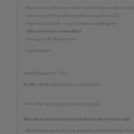
- Weich und sanft zu Ihrer Haut - nur Bio Baumwolle in Kont
- Cover aus 100 % zertifizierte Biobaumwolle (GOTS)
- High Tech 3D Stoff - sorgt für hohe Saugfähigkeit
-
100 mal wiederverwendbar
- Ökologisch & Ökonomisch
- hypoallergen
Saugfähigkeit ca. 73 ml.
Größe:
46/48 Hüftumfang ca. 110-118 cm
Infos unter:
www.masmi-organic-care.at
Waschbar und wiederverwendbarer Bio Periodenslip
- Bio Damenhygiene für eine gesunde und nachhaltige Peri