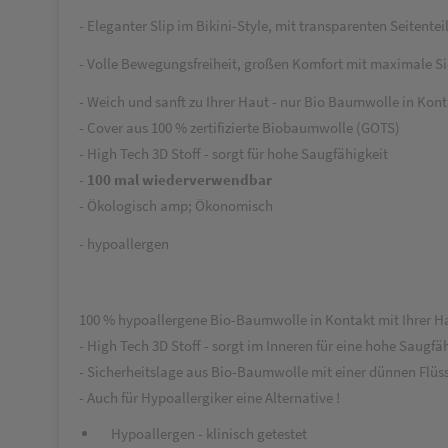
- Eleganter Slip im Bikini-Style, mit transparenten Seitent
- Volle Bewegungsfreiheit, großen Komfort mit maximale Si
- Weich und sanft zu Ihrer Haut - nur Bio Baumwolle in Kont
- Cover aus 100 % zertifizierte Biobaumwolle (GOTS)
- High Tech 3D Stoff - sorgt für hohe Saugfähigkeit
-
100 mal wiederverwendbar
- Ökologisch amp; Ökonomisch
- hypoallergen
100 % hypoallergene Bio-Baumwolle in Kontakt mit Ihrer Haut
- High Tech 3D Stoff - sorgt im Inneren für eine hohe Saugfä
- Sicherheitslage aus Bio-Baumwolle mit einer dünnen Flü
- Auch für Hypoallergiker eine Alternative !
Hypoallergen - klinisch getestet