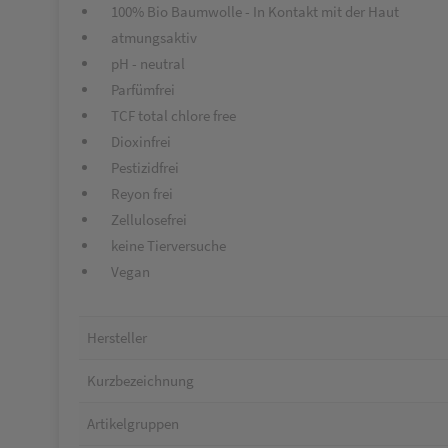
100% Bio Baumwolle - In Kontakt mit der Haut
atmungsaktiv
pH - neutral
Parfümfrei
TCF total chlore free
Dioxinfrei
Pestizidfrei
Reyon frei
Zellulosefrei
keine Tierversuche
Vegan
Hersteller
Kurzbezeichnung
Artikelgruppen