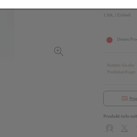
15,95 EU
1 Stk. / Einheit
Dieses Pro
Nutzen Sie die
Produkanfrage
Pro
Produkt-Info mi
Facebook
X (#[c