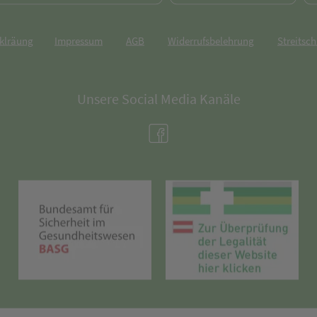
rklräung
Impressum
AGB
Widerrufsbelehrung
Streitsch
Unsere Social Media Kanäle
(öffnet in neuem Tab)
(öffnet in neuem Tab)
(öff