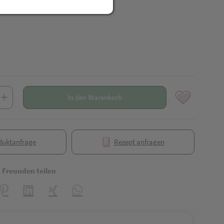
In den Warenkorb
duktanfrage
Rezept anfragen
t Freunden teilen
reator\plugin\share\core\structs\SocialSharingServiceSettings]:formaly_
Pinterest
LinkedIn
Xing
WhatsApp (#[creator\plugin\share\core\struct