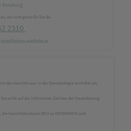
e Beratung
an, wir sind gerne für Sie da.
62 2310
:
shop@lebens-apotheke.at
Form des Gesichts aus: in der Dermatologie wird dies als
ie wirkt auf die 3 klinischen Zeichen der Hautalterung:
N, die Gesichtskonturen NEU zu DEFINIEREN und