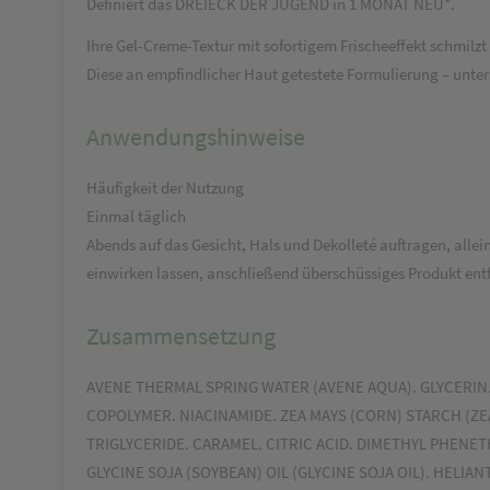
Definiert das DREIECK DER JUGEND in 1 MONAT NEU*.
Ihre Gel-Creme-Textur mit sofortigem Frischeeffekt schmilzt
Diese an empfindlicher Haut getestete Formulierung – unters
Anwendungshinweise
Häufigkeit der Nutzung
Einmal täglich
Abends auf das Gesicht, Hals und Dekolleté auftragen, all
einwirken lassen, anschließend überschüssiges Produkt ent
Zusammensetzung
AVENE THERMAL SPRING WATER (AVENE AQUA). GLYCERI
COPOLYMER. NIACINAMIDE. ZEA MAYS (CORN) STARCH (ZE
TRIGLYCERIDE. CARAMEL. CITRIC ACID. DIMETHYL PHENET
GLYCINE SOJA (SOYBEAN) OIL (GLYCINE SOJA OIL). HELI