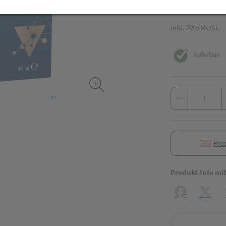
40 ml / Einheit
inkl. 20% MwSt.
lieferbar
Pro
Produkt-Info mi
Facebook
X (#[c