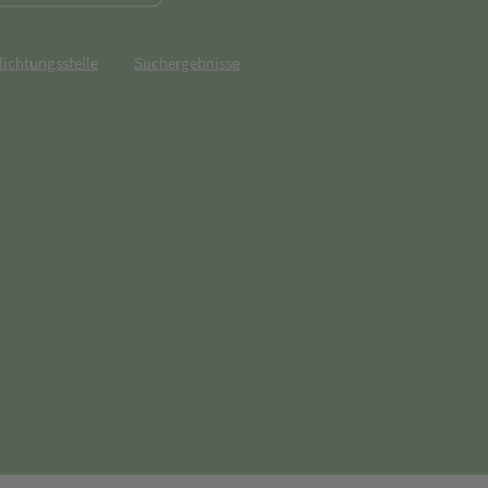
lichtungsstelle
Suchergebnisse
net in neuem Tab)