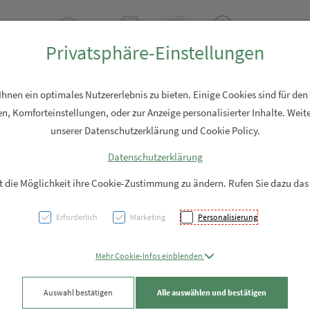
2 2310
Rezept-Anfrage
Über uns
Aktuell
Service
Privatsphäre-Einstellungen
Hautpflege
Familie
Nahrungsergänzung
Diverses
nen ein optimales Nutzererlebnis zu bieten. Einige Cookies sind für den
n, Komforteinstellungen, oder zur Anzeige personalisierter Inhalte. Weite
unserer Datenschutzerklärung und Cookie Policy.
Datenschutzerklärung
Avene
it die Möglichkeit ihre Cookie-Zustimmung zu ändern. Rufen Sie dazu das
Nacht
Erforderlich
Marketing
Personalisierung
PZN: 5899146
Mehr Cookie-Infos einblenden
48,91 EU
Auswahl bestätigen
Alle auswählen und bestätigen