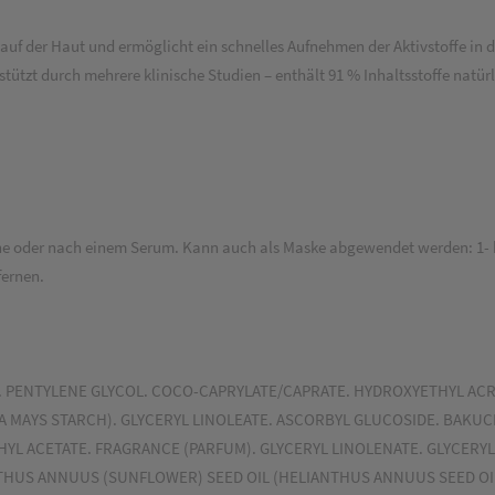
 auf der Haut und ermöglicht ein schnelles Aufnehmen der Aktivstoffe in 
tützt durch mehrere klinische Studien – enthält 91 % Inhaltsstoffe natür
eine oder nach einem Serum. Kann auch als Maske abgewendet werden: 1-
fernen.
N. PENTYLENE GLYCOL. COCO-CAPRYLATE/CAPRATE. HYDROXYETHYL AC
A MAYS STARCH). GLYCERYL LINOLEATE. ASCORBYL GLUCOSIDE. BAKUC
HYL ACETATE. FRAGRANCE (PARFUM). GLYCERYL LINOLENATE. GLYCERYL
ANTHUS ANNUUS (SUNFLOWER) SEED OIL (HELIANTHUS ANNUUS SEED OIL