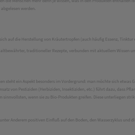
 die Menschen mehr denn je wissen, was in den Produkten enthalten ist, 
u abgelesen werden.
ich auf die Herstellung von Kräutertropfen (auch häufig Essenz, Tinktur 
d altbewährter, traditioneller Rezepte, verbunden mit aktuellem Wissen
en steht ein Aspekt besonders im Vordergrund: man möchte sich etwas Gu
satz von Pestiziden (Herbiziden, Insektiziden, etc.) führt dazu, dass Pf
innvollsten, wenn sie zu Bio-Produkten greifen. Diese unterliegen strikt
unter Anderem positiven Einfluß auf den Boden, den Wasserzyklus und die