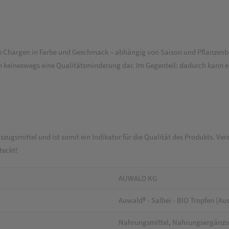
e Chargen in Farbe und Geschmack – abhängig von Saison und Pflanzenbes
en keineswegs eine Qualitätsminderung dar. Im Gegenteil: dadurch kann 
szugsmittel und ist somit ein Indikator für die Qualität des Produkts. Ve
teckt!
AUWALD KG
Auwald® - Salbei - BIO Tropfen (Aus
Nahrungsmittel, Nahrungsergänz