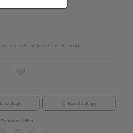
dukt ist derzeit vom Hersteller nicht lieferbar
duktanfrage
Rezept anfragen
t Freunden teilen
reator\plugin\share\core\structs\SocialSharingServiceSettings]:formaly_
Pinterest
LinkedIn
Xing
WhatsApp (#[creator\plugin\share\core\struct