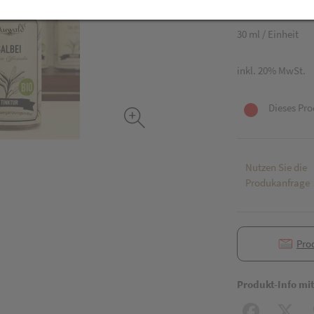
15,– EUR
30 ml / Einheit
inkl. 20% MwSt.
Dieses Pro
Nutzen Sie die
Produkanfrage
Pro
Produkt-Info mi
Facebook
X (#[c