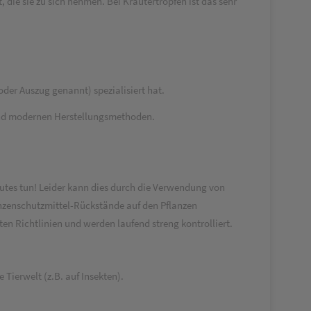
die sie zu sich nehmen. Bei Kräutertropfen ist das sehr
oder Auszug genannt) spezialisiert hat.
 und modernen Herstellungsmethoden.
tes tun! Leider kann dies durch die Verwendung von
lanzenschutzmittel-Rückstände auf den Pflanzen
en Richtlinien und werden laufend streng kontrolliert.
 Tierwelt (z.B. auf Insekten).