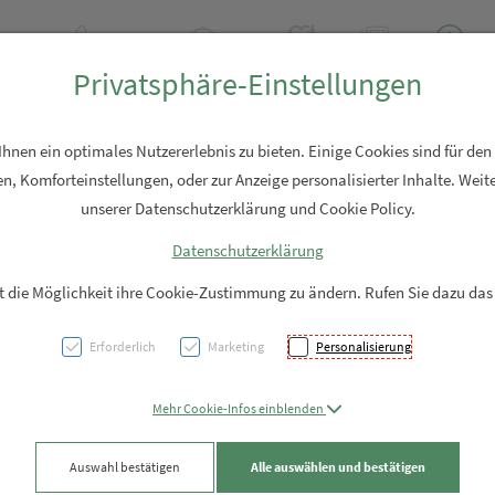
Tel: +43 7762 2310
Rezept-Anfrage
Über uns
Aktuell
Service
Privatsphäre-Einstellungen
Hautpflege
Familie
Nahrungsergänzung
Diverses
nen ein optimales Nutzererlebnis zu bieten. Einige Cookies sind für den
n, Komforteinstellungen, oder zur Anzeige personalisierter Inhalte. Weite
unserer Datenschutzerklärung und Cookie Policy.
Datenschutzerklärung
Auwald
it die Möglichkeit ihre Cookie-Zustimmung zu ändern. Rufen Sie dazu das
Tropfe
Erforderlich
Marketing
Personalisierung
Essen
Mehr Cookie-Infos einblenden
PZN: 5709766
Auswahl bestätigen
Alle auswählen und bestätigen