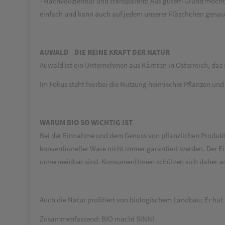
- Nachvollziehbar und transparent: Aus gutem Grund möchten
einfach und kann auch auf jedem unserer Fläschchen gena
AUWALD - DIE REINE KRAFT DER NATUR
Auwald ist ein Unternehmen aus Kärnten in Österreich, das s
Im Fokus steht hierbei die Nutzung heimischer Pflanzen un
WARUM BIO SO WICHTIG IST
Bei der Einnahme und dem Genuss von pflanzlichen Produkt
konventioneller Ware nicht immer garantiert werden. Der Ein
unvermeidbar sind. KonsumentInnen schützen sich daher am s
Auch die Natur profitiert von biologischem Landbau: Er hat 
Zusammenfassend: BIO macht SINN!