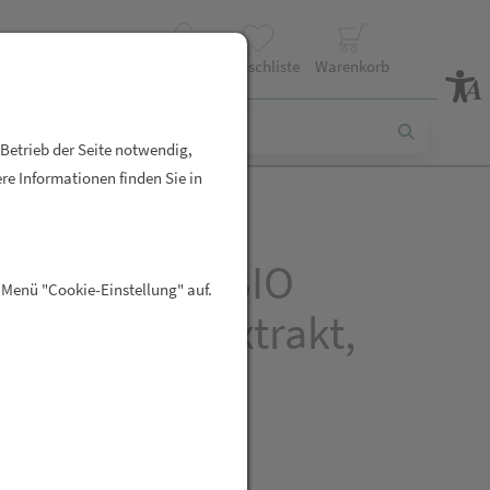
Profil
Wunschliste
Warenkorb
 Betrieb der Seite notwendig,
re Informationen finden Sie in
® - Salbei - BIO
 Menü "Cookie-Einstellung" auf.
n (Auszug, Extrakt,
z)