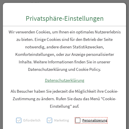
Zum “Inhalt dieser Seite” springen [AK + 0]
Zum Menü “Produkte” springen [AK + 1]
Zum Menü “Über uns / Service” springen [AK + 2]
Zu “Shop-Menüs” springen [AK + 3]
Zum "Barrierefreiheits-Menü" springen [AK + 4]
Zu den “Fusszeilen-Informationen” springen [AK + 5]
Toggle n
Produktsuche
Privatsphäre-Einstellungen
Arlberger Apothekers Saure
Wir verwenden Cookies, um Ihnen ein optimales Nutzererlebnis
Socken 150g
zu bieten. Einige Cookies sind für den Betrieb der Seite
notwendig, andere dienen Statistikzwecken,
Komforteinstellungen, oder zur Anzeige personalisierter
PZN: 5839380
Inhalte. Weitere Informationen finden Sie in unserer
Datenschutzerklärung und Cookie Policy.
Datenschutzerklärung
Als Besucher haben Sie jederzeit die Möglichkeit ihre Cookie-
Zustimmung zu ändern. Rufen Sie dazu das Menü "Cookie-
Einstellung" auf.
Erforderlich
Marketing
Personalisierung