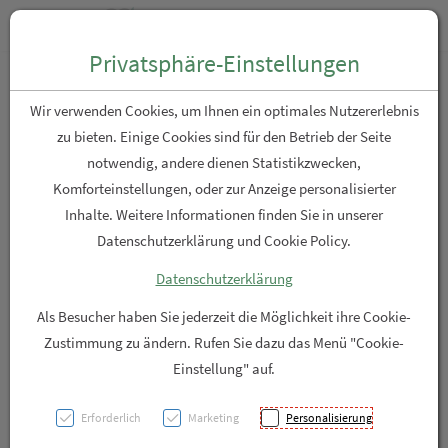
Zum “Inhalt dieser Seite” springen [AK + 0]
Zum Menü “Produkte” springen [AK + 1]
Zum Menü “Über uns / Service” springen [AK + 2]
Zu “Shop-Menüs” springen [AK + 3]
Zum "Barrierefreiheits-Menü" springen [AK + 4]
Zu den “Fusszeilen-Informationen” springen [AK + 5]
Toggle n
Produktsuche
Privatsphäre-Einstellungen
Akazienfaser Pulver Anatis
Wir verwenden Cookies, um Ihnen ein optimales Nutzererlebnis
360g
zu bieten. Einige Cookies sind für den Betrieb der Seite
notwendig, andere dienen Statistikzwecken,
Komforteinstellungen, oder zur Anzeige personalisierter
PZN: 4314333
Inhalte. Weitere Informationen finden Sie in unserer
Datenschutzerklärung und Cookie Policy.
Datenschutzerklärung
Als Besucher haben Sie jederzeit die Möglichkeit ihre Cookie-
Zustimmung zu ändern. Rufen Sie dazu das Menü "Cookie-
Einstellung" auf.
Erforderlich
Marketing
Personalisierung