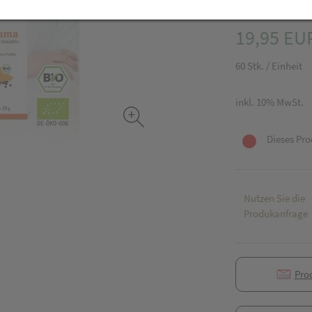
PZN: 5895668
19,95 EU
60 Stk. / Einheit
inkl. 10% MwSt.
Dieses Pro
Nutzen Sie die
Produkanfrage
Pro