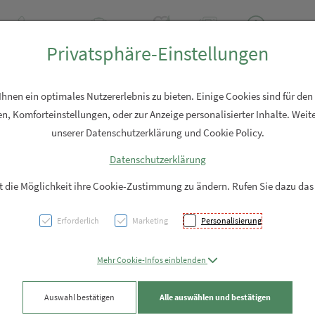
+43 7762 2310
Rezept-Anfrage
Über uns
Aktuell
Service
Privatsphäre-Einstellungen
Hautpflege
Familie
Nahrungsergänzung
Diverses
nen ein optimales Nutzererlebnis zu bieten. Einige Cookies sind für den
n, Komforteinstellungen, oder zur Anzeige personalisierter Inhalte. Weite
unserer Datenschutzerklärung und Cookie Policy.
Datenschutzerklärung
Acurm
it die Möglichkeit ihre Cookie-Zustimmung zu ändern. Rufen Sie dazu das
Ferme
Erforderlich
Marketing
Personalisierung
Kapse
Mehr Cookie-Infos einblenden
Kurku
Auswahl bestätigen
Alle auswählen und bestätigen