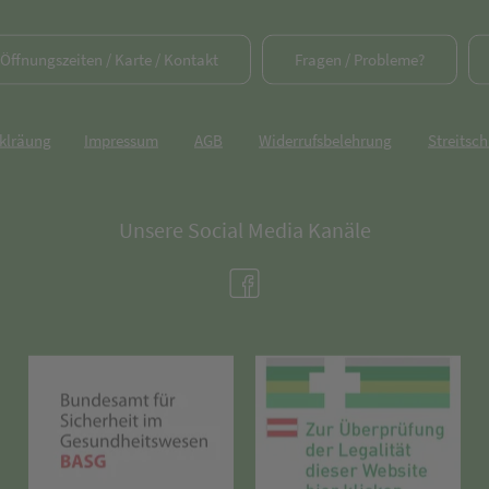
/ Öffnungszeiten / Karte / Kontakt
Fragen / Probleme?
rklräung
Impressum
AGB
Widerrufsbelehrung
Streitsch
Unsere Social Media Kanäle
(öffnet in neuem Tab)
(öffnet in neuem Tab)
(öff