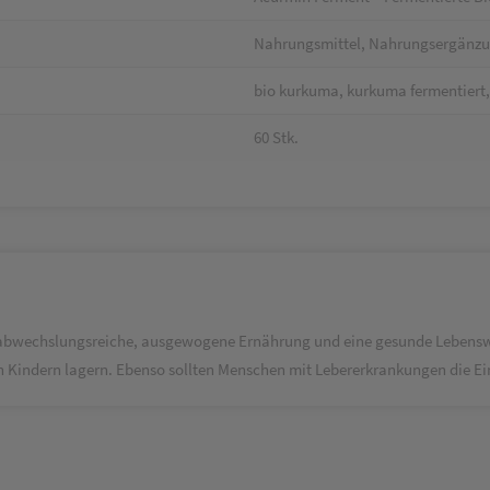
Nahrungsmittel, Nahrungsergänzun
bio kurkuma, kurkuma fermentiert
60 Stk.
e abwechslungsreiche, ausgewogene Ernährung und eine gesunde Lebenswe
en Kindern lagern. Ebenso sollten Menschen mit Lebererkrankungen die 