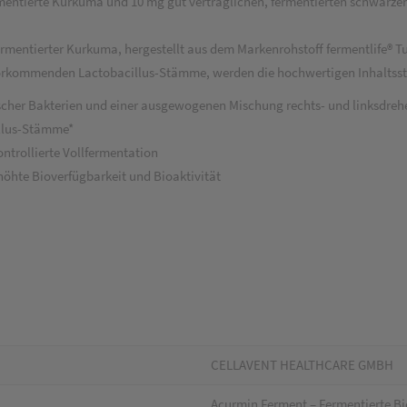
entierte Kurkuma und 10 mg gut verträglichen, fermentierten schwarzen 
rmentierter Kurkuma, hergestellt aus dem Markenrohstoff fermentlife® T
 vorkommenden Lactobacillus-Stämme, werden die hochwertigen Inhaltsst
ischer Bakterien und einer ausgewogenen Mischung rechts- und linksdre
illus-Stämme*
ntrollierte Vollfermentation
höhte Bioverfügbarkeit und Bioaktivität
CELLAVENT HEALTHCARE GMBH
Acurmin Ferment – Fermentierte B