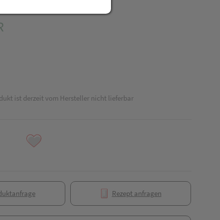
R
dukt ist derzeit vom Hersteller nicht lieferbar
duktanfrage
Rezept anfragen