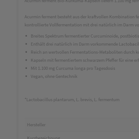
Acurmin ferment Bio-Kurkuma-Kapseln liefern 1.100 mg ferm
Acurmin ferment besteht aus der kraftvollen Kombination fe
kontrollierte Vollfermentation mit drei natürlich im Darm
Breites Spektrum fermentierter Curcuminoide, postbiot
Enthält drei natürlich im Darm vorkommende Lactobac
Reich an wertvollen Fermentations-Metaboliten durch ko
Kapseln mit fermentiertem schwarzem Pfeffer für eine er
Mit 1.100 mg Curcuma longa pro Tagesdosis
Vegan, ohne Gentechnik
*Lactobacillus plantarum, L. brevis, L. fermentum
Hersteller
Kurzbezeichnung