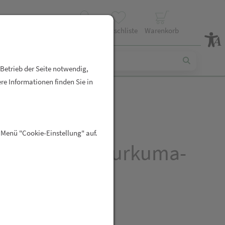
Profil
Wunschliste
Warenkorb
 Betrieb der Seite notwendig,
re Informationen finden Sie in
in Ferment –
 Menü "Cookie-Einstellung" auf.
ntierte Bio-Kurkuma-
ln – 1.100 mg
ma-Pulver