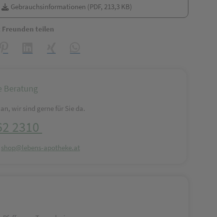
Gebrauchsinformationen (PDF, 213,3 KB)
t Freunden teilen
reator\plugin\share\core\structs\SocialSharingServiceSettings]:formaly_
Pinterest
LinkedIn
Xing
WhatsApp (#[creator\plugin\share\core\struct
e Beratung
an, wir sind gerne für Sie da.
62 2310
:
shop@lebens-apotheke.at