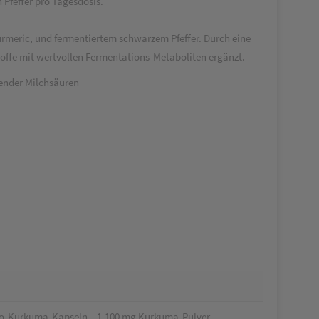
Pfeffer pro Tagesdosis.
urmeric, und fermentiertem schwarzem Pfeffer. Durch eine
offe mit wertvollen Fermentations-Metaboliten ergänzt.
hender Milchsäuren
io-Kurkuma-Kapseln – 1.100 mg Kurkuma-Pulver